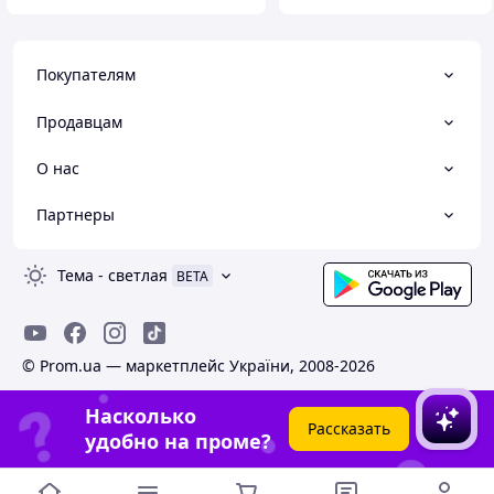
Покупателям
Продавцам
О нас
Партнеры
Тема
-
светлая
BETA
© Prom.ua — маркетплейс України, 2008-2026
Насколько
Рассказать
удобно на проме?