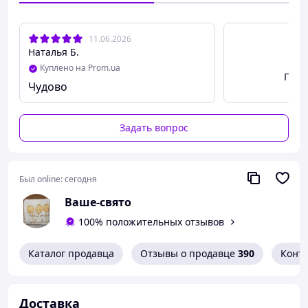
11.06.2026
Наталья Б.
Куплено на Prom.ua
Посм
Чудово
Задать вопрос
Был online:
сегодня
Ваше-свято
100% положительных отзывов
Каталог продавца
Отзывы о продавце
390
Конт
Доставка