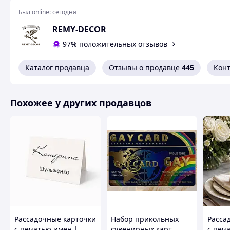
Был online:
сегодня
REMY-DECOR
97% положительных отзывов
Каталог продавца
Отзывы о продавце
445
Кон
Похожее у других продавцов
Рассадочные карточки
Набор прикольных
Расса
с печатью имен |
сувенирных карт
с печ