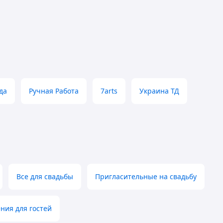
да
Ручная Работа
7arts
Украина ТД
Все для свадьбы
Пригласительные на свадьбу
ния для гостей