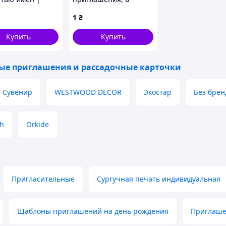
нализация (RK-
ассортименте
1
₴
Купить
Купить
ые приглашения и рассадочные карточки
Сувенир
WESTWOOD DECOR
Экостар
Без брен
h
Orkide
Пригласительные
Сургучная печать индивидуальная
 вы без труда сможете на этом сайте. Они
ссической, так и в современных стилистиках.
да (Киев, Николаев, Харьков, Одесса, Днепр,
Шаблоны приглашений на день рождения
Приглаше
а территории Украины.