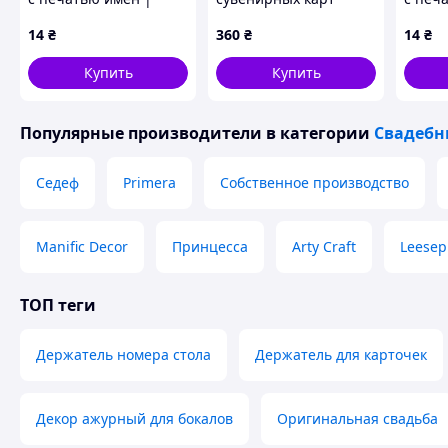
Персонализация (RK-
членства «Gay Club /
Персо
14
₴
360
₴
14
₴
0001)
Pride Membership»
0001)
темно-синие (3 шт.) /
Купить
Купить
Подарочные ПВХ-
карты для стирки и ро
Популярные производители
в категории
Свадебн
Седеф
Primera
Собственное производство
Manific Decor
Принцесса
Arty Craft
Leesep
ТОП теги
Держатель номера стола
Держатель для карточек
Приобрести красивые и стильные держатели для номерков
прекрасно подходят для заведений оформленных как в кла
Заказанный товар отправляется не только в большие горо
Декор ажурный для бокалов
Оригинальная свадьба
Херсон, Львов, Запорожье), но и в любую другую точку н