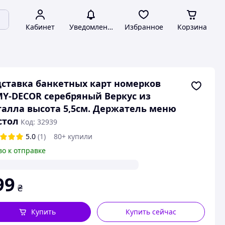
Кабинет
Уведомления
Избранное
Корзина
ставка банкетных карт номерков
Y-DECOR серебряный Веркус из
алла высота 5,5см. Держатель меню
стол
Код: 32939
5.0
(1)
80+ купили
во к отправке
99
₴
Купить
Купить сейчас