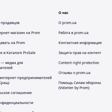
О нас
 продавцов
О prom.ua
ернет-магазин
на Prom
Работа в prom.ua
авать на Prom
Контактная информация
 в Каталоге ProSale
Защита прав на контент
 — медиа для
Content right protection
ателей
Отзывы о prom.ua
 интернет-предпринимателей
Кращі
Помощь Силам обороны
(Volonter by Prom)
льское соглашение
онфиденциальности