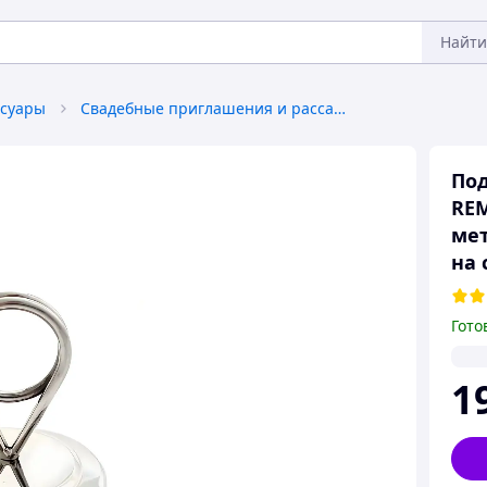
Найти
ссуары
Свадебные приглашения и рассадочные карточки
Под
REM
мет
на 
Гото
1