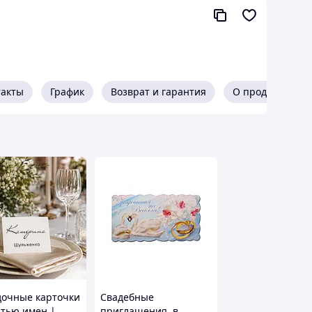
такты
График
Возврат и гарантия
О продавце
дочные карточки
Свадебные
атью имен |
приглашения, в