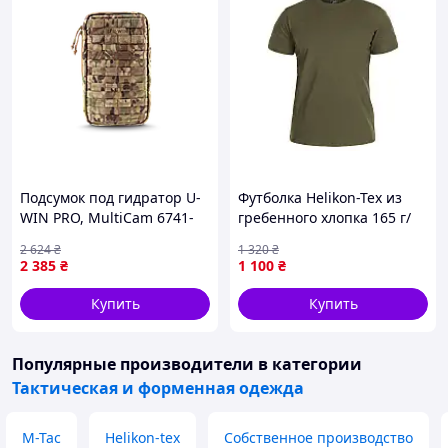
Подсумок под гидратор U-
Футболка Helikon-Tex из
WIN PRO, MultiCam 6741-
гребенного хлопка 165 г/
VO
м², Taiga Green, S
2 624
₴
1 320
₴
2 385
₴
1 100
₴
Купить
Купить
Популярные производители
в категории
Тактическая и форменная одежда
M-Tac
Helikon-tex
Собственное производство