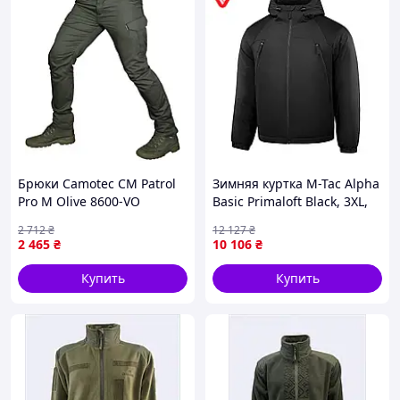
Брюки Camotec CM Patrol
Зимняя куртка M-Tac Alpha
Pro M Olive 8600-VO
Basic Primaloft Black, 3XL,
-20°C, 800г, YKK, Cordura
2 712
₴
12 127
₴
2 465
₴
10 106
₴
Купить
Купить