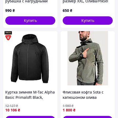
рубашка с нагрудными
размер XXL, Олива/Piksel
карманами 870297X0PH
990
₴
650
₴
Купить
Купить
Куртка зимняя M-Tac Alpha
Флисовая кофта Sota с
Basic Primaloft Black,
капюшоном олива
вынужденное подкладка,
тактическая для туризма L
12 127
₴
1 980
₴
до -20°C
KL-2-VO
10 106
₴
1 800
₴