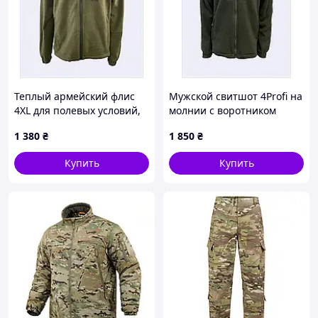
Теплый армейский флис
Мужской свитшот 4Profi на
4XL для полевых условий,
молнии с воротником
8681ET903
стойкой 86BM83976
1 380
₴
1 850
₴
Купить
Купить