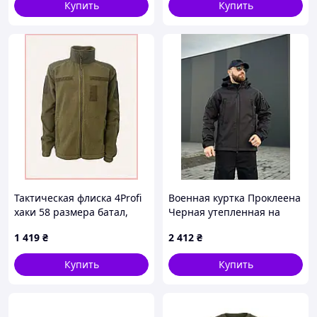
Купить
Купить
Тактическая флиска 4Profi
Военная куртка Проклеена
хаки 58 размера батал,
Черная утепленная на
8A68K1933X
флисе, Soft Shell Military
1 419
₴
2 412
₴
Black БАТАЛЫ
Купить
Купить