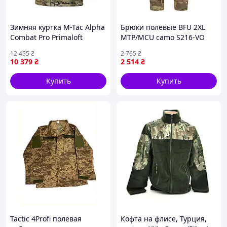
Зимняя куртка M-Tac Alpha
Брюки полевые BFU 2XL
Combat Pro Primaloft
MTP/MCU camo S216-VO
Multicam, XS, -20°C,
12 455
₴
2 765
₴
Украина
10 379
₴
2 514
₴
Купить
Купить
Tactic 4Profi полевая
Кофта на флисе, Турция,