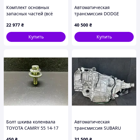
Комплект основных
Автоматическая
запасных частей (всё
трансмиссия DODGE
стандарт) для
JOURNEY 08-20
22 977
₴
40 500
₴
капитального ремонта
двигателя Komatsu 4D98E
Купить
Купить
вилочного погрузчика
16036479
Болт шкива коленвала
Автоматическая
TOYOTA CAMRY 55 14-17
трансмиссия SUBARU
90119-16020
IMPREZA 11-17 31000AJ320
450
₴
31 500
₴