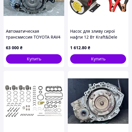
Автоматическая
Насос для зливу сирої
трансмиссия TOYOTA RAV4
нафти 12 Вт Kraft&Dele
05-12 U151F
KD1168
63 000
₴
1 612
.80
₴
Купить
Купить