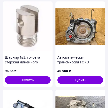
Шарнир №3, головка
Автоматическая
стержня линейного
трансмиссия FORD
привода
ECOSPORT 18-22 GN1Z-
96
.85
₴
40 500
₴
7000-V
Купить
Купить