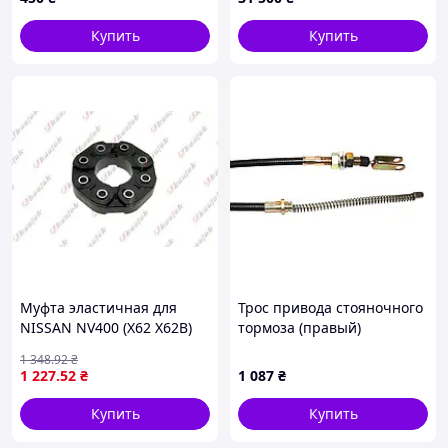
Купить
Купить
Муфта эластичная для
Трос привода стояночного
NISSAN NV400 (X62 X62B)
тормоза (правый)
2011-2022 KAUTEK #RE-
погрузчика Toyota 47504-
1 348
.92
₴
VR022
16600-71
1 227
.52
₴
1 087
₴
Купить
Купить