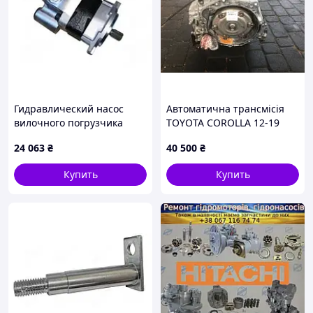
Гидравлический насос
Автоматична трансмісія
вилочного погрузчика
TOYOTA COROLLA 12-19
Hyster 1335922
E180 30410-52490
24 063
₴
40 500
₴
Купить
Купить