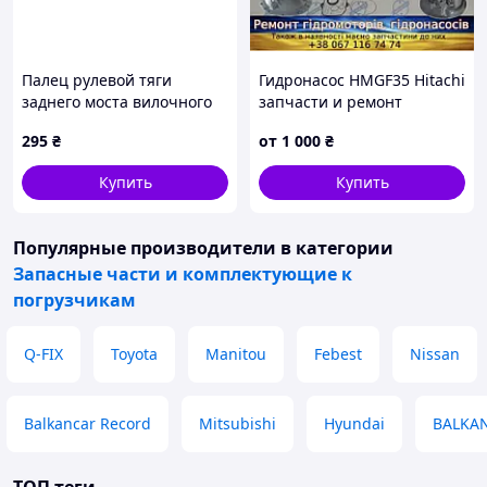
Палец рулевой тяги
Гидронасос HMGF35 Hitachi
заднего моста вилочного
запчасти и ремонт
погрузчика Komatsu
295
₴
от
1 000
₴
3EB2432370
Купить
Купить
Популярные производители
в категории
Запасные части и комплектующие к
погрузчикам
Q-FIX
Toyota
Manitou
Febest
Nissan
Balkancar Record
Mitsubishi
Hyundai
BALKA