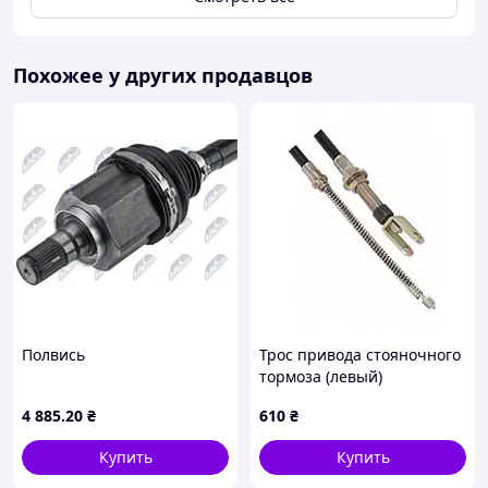
Похожее у других продавцов
Полвись
Трос привода стояночного
тормоза (левый)
погрузчика Toyota 47503-
4 885
.20
₴
610
₴
13310-71
Купить
Купить