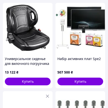
Универсальное сиденье
Набір активних плат Spe2
для вилочного погрузчика
VEVOR, сиденье для
13 122
₴
507 500
₴
трактора с регулируемой
спинкой,
Купить
Купить
микропереключателем и
ремнем