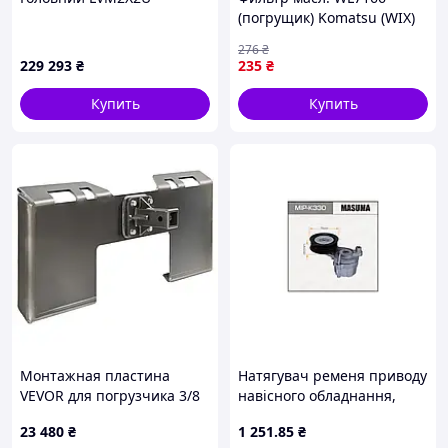
(погрущик) Komatsu (WIX)
276
₴
229 293
₴
235
₴
Купить
Купить
Монтажная пластина
Натягувач ременя приводу
VEVOR для погрузчика 3/8
навісного обладнання,
дюйма с прицепным
KAPPA (MIP-K330) MASUMA
23 480
₴
1 251
.85
₴
устройством 5,79 см,
Masuma