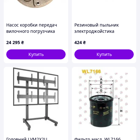
Насос коробки передач
Резиновый пыльник
вилочного погрузчика
электроджойстика
Nissan 31340-51H00
гидравлики вилочного
24 295
₴
424
₴
погрузчика Linde
0009625587
Купить
Купить
Головний LVM2X2U
Фильтр масл. WL7166