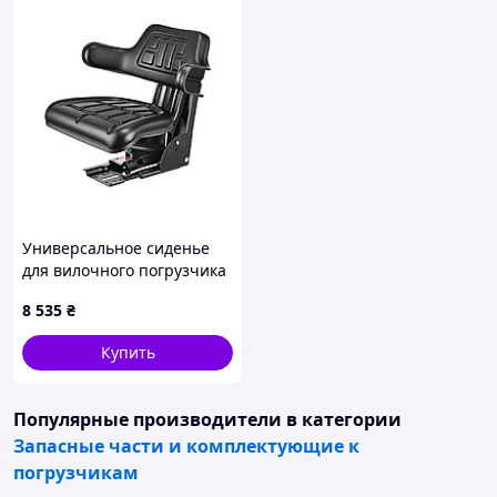
Универсальное сиденье
для вилочного погрузчика
VEVOR 61x51x51 см,
8 535
₴
сиденья для трактора,
сиденья для трактора,
Купить
сиденья для
Популярные производители
в категории
Запасные части и комплектующие к
погрузчикам