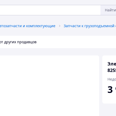
Найти
втозапчасти и комплектующие
от других продавцов
Эле
825
Недо
3