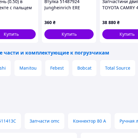
ь (0.50) в
Втулка 51487924
Запчастини дви
екте с пальцем
Jungheinrich ERE
TOYOTA CAMRY 4
теля 1DZ
11 1141029185
ного погрузчика
360
₴
38 880
₴
 13103-78202-71
Купить
Купить
Купить
е части и комплектующие к погрузчикам
shi
Manitou
Febest
Bobcat
Total Source
511413C
Запчасти omc
Коннектор 80 А
Ручная 