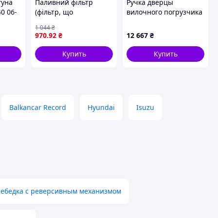
гуна
Паливний фільтр
Ручка дверцы
0 06-
(фільтр, що
вилочного погрузчика
вгвинчується,
Linde 0009311025
1 044
₴
Сільськогосподарська
970
.92
₴
12 667
₴
та будівельна техніка
12V) 168x94x72 1-
Купить
Купить
14UNS FENDT 818
VARIO TMS,
Balkancar Record
Hyundai
Isuzu
лебедка с реверсивным механизмом