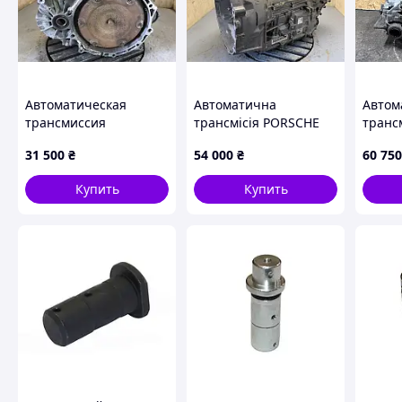
Автоматическая
Автоматична
Автом
трансмиссия
трансмісія PORSCHE
транс
VOLKSWAGEN PASSAT
CAYENNE 10-18 958 300
AVALO
31 500
₴
54 000
₴
60 750
CC 08-12 09G 300 034 K
011 21
07010
Купить
Купить