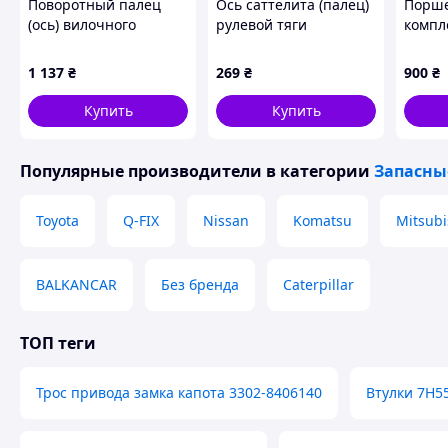
Поворотный палец
Ось саттелита (палец)
Поршен
(ось) вилочного
рулевой тяги
компл
погрузчика Toyota
вилочного погрузчика
двига
43731-23610-71
Toyota 43753-30511-71
вилоч
1 137
₴
269
₴
900
₴
Toyota
Купить
Купить
Популярные производители
в категории
Запасны
Toyota
Q-FIX
Nissan
Komatsu
Mitsubi
BALKANCAR
Без бренда
Caterpillar
ТОП теги
Трос привода замка капота 3302-8406140
Втулки 7H5