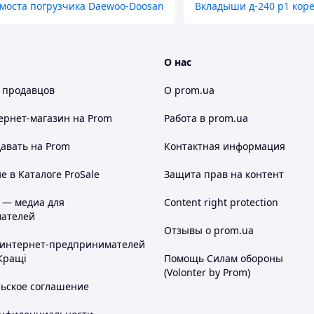
моста погрузчика Daewoo-Doosan
Вкладыши д-240 р1 кор
О нас
 продавцов
О prom.ua
ернет-магазин
на Prom
Работа в prom.ua
авать на Prom
Контактная информация
 в Каталоге ProSale
Защита прав на контент
 — медиа для
Content right protection
ателей
Отзывы о prom.ua
 интернет-предпринимателей
Кращі
Помощь Силам обороны
(Volonter by Prom)
льское соглашение