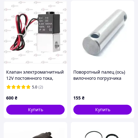
Клапан электромагнитный
Поворотный палец (ось)
12V постоянного тока,
вилочного погрузчика
вход/выход 1/4" NPT
Linde 0009122004
5.0
(2)
600
₴
155
₴
Купить
Купить