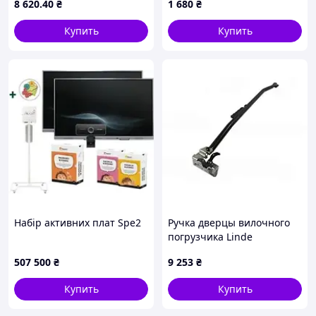
8 620
.40
₴
1 680
₴
Купить
Купить
Набір активних плат Spe2
Ручка дверцы вилочного
погрузчика Linde
3924309206
507 500
₴
9 253
₴
Купить
Купить