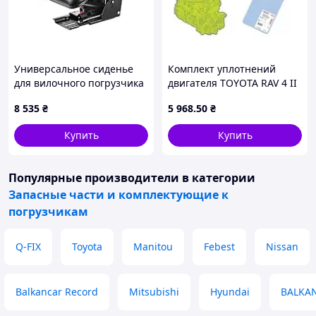
Универсальное сиденье
Комплект уплотнений
для вилочного погрузчика
двигателя TOYOTA RAV 4 II
VEVOR 61x51x51 см,
00- 2.0 430597P
8 535
₴
5 968
.50
₴
сиденья для трактора,
сиденья для трактора,
Купить
Купить
сиденья для
Популярные производители
в категории
Запасные части и комплектующие к
погрузчикам
Q-FIX
Toyota
Manitou
Febest
Nissan
Balkancar Record
Mitsubishi
Hyundai
BALKA