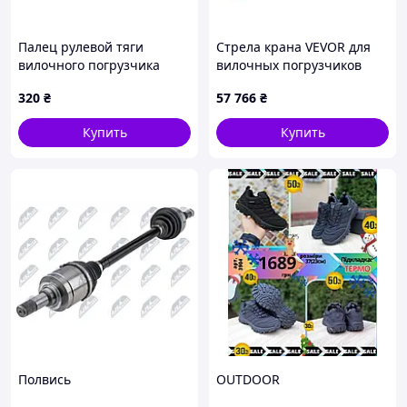
Палец рулевой тяги
Стрела крана VEVOR для
вилочного погрузчика
вилочных погрузчиков
Mitsubishi/Caterpillar
грузоподъемностью 2495
320
₴
57 766
₴
91E4300700
кг, погрузочная стрела для
вилочного погрузчика из
Купить
Купить
Полвись
OUTDOOR