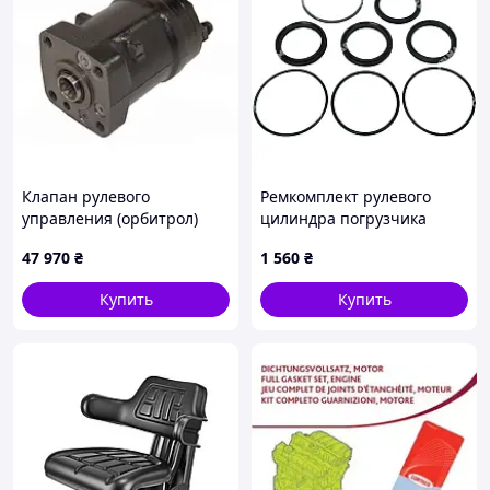
Клапан рулевого
Ремкомплект рулевого
управления (орбитрол)
цилиндра погрузчика
вилочного погрузчика
Toyota 7-8FD20-25, 7FB30-
47 970
₴
1 560
₴
Hyster 1347024
35
Купить
Купить