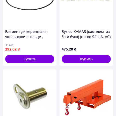
Елемент диференціала,
Буквы КАМАЗ (комплект из
ущільнююче кільце ,
5-ти букв) (пр-во S.I.L.A. AC)
CATERPILLAR TH414C,
5320-8212400/1/2/3
314
₴
TH417C DANA SPICER
292
.02
₴
475
.20
₴
112.07.009.02
Купить
Купить