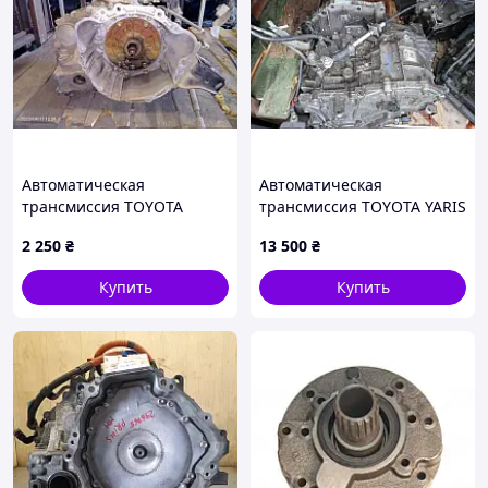
Автоматическая
Автоматическая
трансмиссия TOYOTA
трансмиссия TOYOTA YARIS
COROLLA E100 91-95
00-05 30410-52030
2 250
₴
13 500
₴
3013012700
Купить
Купить