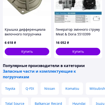
Крышка дифференциала
Генератор змінного струму
вилочного погрузчика
Meat & Doria 5510399
Toyota 41122-23320-71
6 618
₴
16 052
₴
Купить
Купить
Популярные производители
в категории
Запасные части и комплектующие к
погрузчикам
Toyota
Q-FIX
Nissan
Komatsu
Mitsubish
Total Source
Balkancar Record
Hyundai
Isuzu