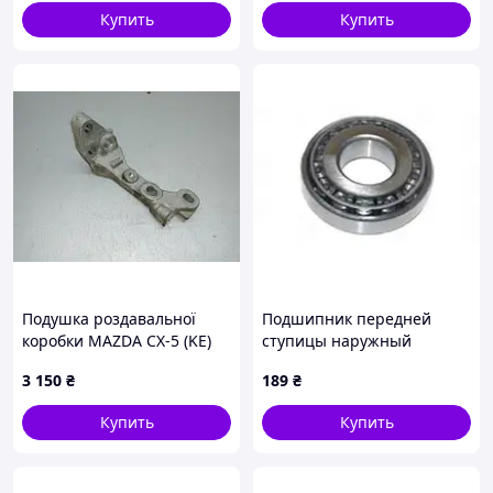
Купить
Купить
Подушка роздавальної
Подшипник передней
коробки MAZDA CX-5 (KE)
ступицы наружный
11-17 KN02-27-870
вилочного погрузчика
3 150
₴
189
₴
Toyota 97600-30306-71
Купить
Купить