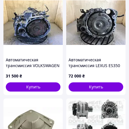
Автоматическая
Автоматическая
трансмиссия VOLKSWAGEN
трансмиссия LEXUS ES350
TIGUAN 08-17 09M 300 036
06-12 3050033470
31 500
₴
72 000
₴
J
Купить
Купить