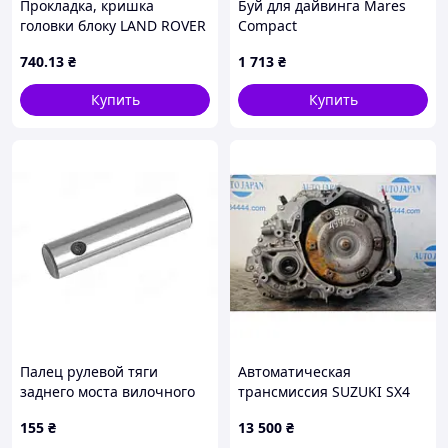
Прокладка, кришка
Буй для дайвинга Mares
головки блоку LAND ROVER
Compact
2,5 Td5 10 P/14 P/15 P/16 P
740
.13
₴
1 713
₴
№ шасі 1A736339 (вир-во
Elrin
Купить
Купить
Палец рулевой тяги
Автоматическая
заднего моста вилочного
трансмиссия SUZUKI SX4
погрузчика Yale 911982300
06-13 20002-80J12
155
₴
13 500
₴