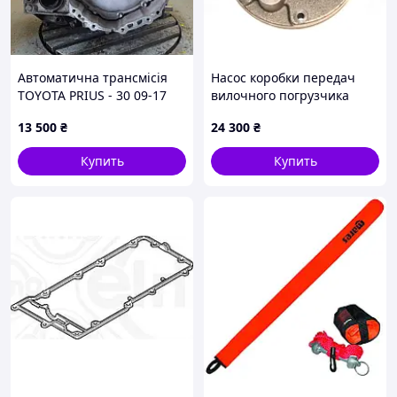
Автоматична трансмісія
Насос коробки передач
TOYOTA PRIUS - 30 09-17
вилочного погрузчика
30900-47063
Nissan 31340-51H00
13 500
₴
24 300
₴
Купить
Купить