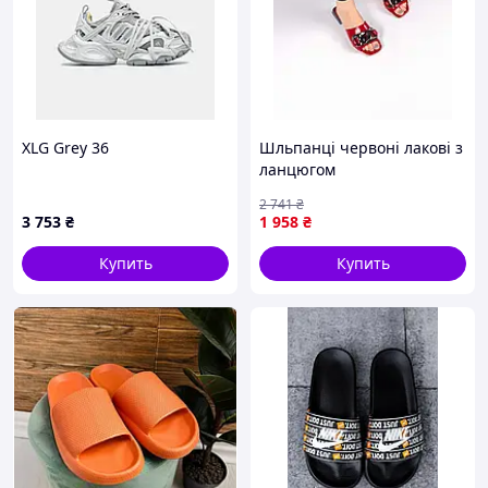
XLG Grey 36
Шльпанці червоні лакові з
ланцюгом
2 741
₴
3 753
₴
1 958
₴
Купить
Купить