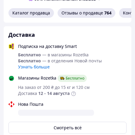
Каталог продавца
Отзывы о продавце
764
Конт
Для швидкої відповіді та зручності пишіть нам на
Viber
Вам достатньо скинути фото та
Доставка
розмір
Подписка на доставку Smart
067 634 6808 Менеджер Валерія
Бесплатно
— в магазины Rozetka
Бесплатно
— в отделения Новой почты
Узнать больше
Магазины Rozetka
Бесплатно
На заказ от 200 ₴ до 15 кг и 120 см
Доставка
12 - 14 августа
Нова Пошта
Смотреть всё