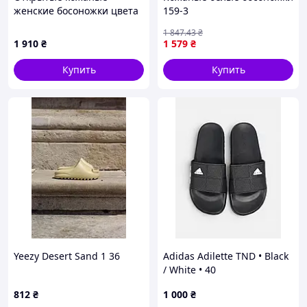
женские босоножки цвета
159-3
латте
1 847
.43
₴
1 910
₴
1 579
₴
Купить
Купить
Yeezy Desert Sand 1 36
Adidas Adilette TND • Black
/ White • 40
812
₴
1 000
₴