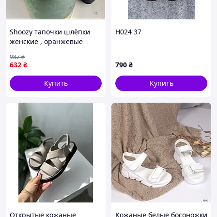
Shoozy тапочки шлёпки
H024 37
женские , оранжевые
987
₴
632
₴
790
₴
Купить
Купить
Открытые кожаные
Кожаные белые босоножки