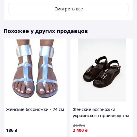
Смотреть всё
Похожее у других продавцов
Женские босоножки - 24 см
Женские босоножки
украинского производства
выполнены из
2 640
₴
натуральной замши. 37
186
₴
2 400
₴
(2439)