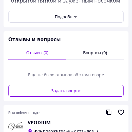
открытой пяткой и зауженным носочком
Материал : кожа натуральная и стельки
кожа .
Подробнее
Полномерные размеры : 41 . Не узкие
,удобная полнота ,можно и на проблемную
ножку рассматривать .
Отзывы и вопросы
Модель уникальная по мягкости кожи и
Отзывы (0)
Вопросы (0)
сбалансированным лекалам .
Высота каблука 5 (см)
Турция ,Anna Lucci
Еще не было отзывов об этом товаре
Задать вопрос
Был online:
сегодня
VPODIUM
99% положительных отзывов