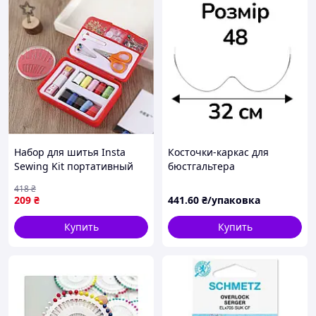
Набор для шитья Insta
Косточки-каркас для
Sewing Kit портативный
бюстгальтера
для ремонта одежды в
металлические оптом 10
418
₴
поездках компактный и
шт/уп 48 размер (32 см)
209
₴
441
.60
₴/упаковка
удобный
Купить
Купить