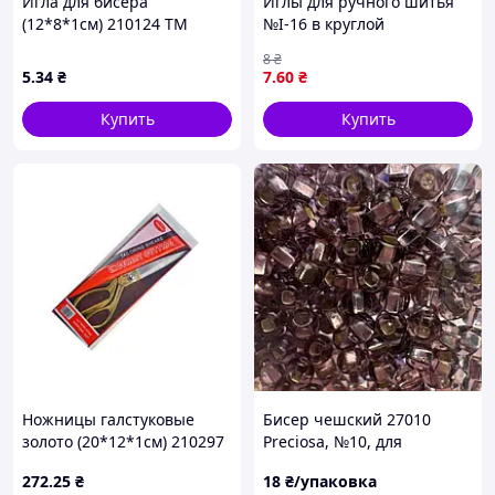
Игла для бисера
Иглы для ручного шитья
(12*8*1см) 210124 ТМ
№І-16 в круглой
EСТЕТ
пластиковой коробочке
8
₴
5
.34
₴
7
.60
₴
Купить
Купить
Ножницы галстуковые
Бисер чешский 27010
золото (20*12*1см) 210297
Preciosa, №10, для
ТМ EСТЕТ
вышивки по канве Aida 14,
272
.25
₴
18
₴/упаковка
5 г