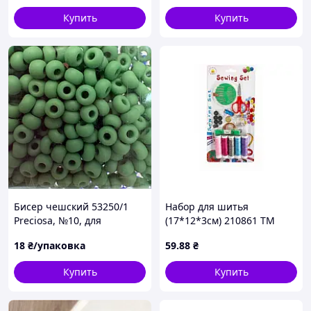
Купить
Купить
Бисер чешский 53250/1
Набор для шитья
Preciosa, №10, для
(17*12*3см) 210861 ТМ
вышивки по канве Aida 14,
EСТЕТ
18
₴/упаковка
59
.88
₴
5 г
Купить
Купить