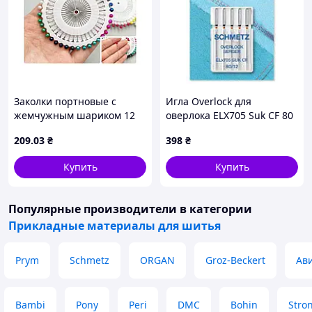
Заколки портновые с
Игла Overlock для
жемчужным шариком 12
оверлока ELX705 Suk CF 80
пластин по 40шт 3.5см
- 5 шт
209
.03
₴
398
₴
микс арт.ст:Шпильки
No40- Микс ТМ КИТАЙ
Купить
Купить
Популярные производители
в категории
Прикладные материалы для шитья
Prym
Schmetz
ORGAN
Groz-Beckert
Ав
Bambi
Pony
Peri
DMC
Bohin
Stro