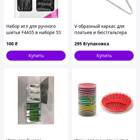
Набор игл для ручного
V-образный каркас для
шитья F4A55 в наборе 55
платьев и бюстгальтера
штук
металл оптом длинна 13
100
₴
295
₴/упаковка
см
Купить
Купить