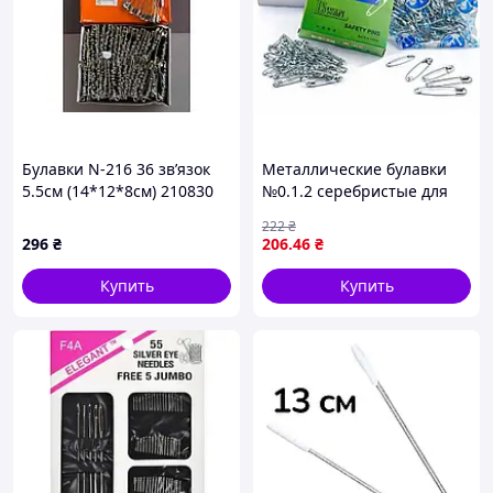
Булавки N-216 36 звʼязок
Металлические булавки
5.5см (14*12*8см) 210830
№0.1.2 серебристые для
ТМ EСТЕТ
быта и шитья
222
₴
296
₴
206
.46
₴
Купить
Купить