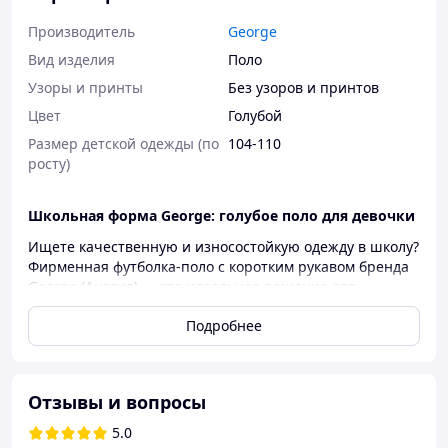
Производитель
George
Вид изделия
Поло
Узоры и принты
Без узоров и принтов
Цвет
Голубой
Размер детской одежды (по
104-110
росту)
Школьная форма George: голубое поло для девочки
Ищете качественную и износостойкую одежду в школу?
Фирменная футболка-поло с коротким рукавом бренда
George (Англия) — это идеальное решение для
ежедневного гардероба юной школьницы.
Подробнее
💡
Обратите внимание:
модель имеет полномерный
крой, поэтому перед покупкой рекомендуем
обязательно проверить таблицу замеров. Цена на
сайте указана поштучно за 1 штуку изделия.
Отзывы и вопросы
Почему стоит купить детское поло George из
5.0
хлопка пике?