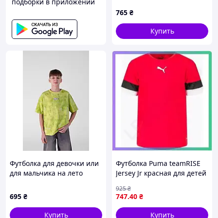
подборки в приложении
молочный база 158(р)
765
₴
Купить
Футболка для девочки или
Футболка Puma teamRISE
для мальчика на лето
Jersey Jr красная для детей
XZ2660 коттон лайм
164 см спортивная
925
₴
FLOWER 150(р)
футболка для игры в
695
₴
747
.40
₴
футбол SKU_704938-01
Купить
Купить