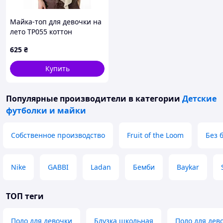
Майка-топ для девочки на
лето TP055 коттон
бежевый асимметричный
625
₴
волан 164(р)
Купить
Популярные производители
в категории
Детские
футболки и майки
Собственное производство
Fruit of the Loom
Без 
Nike
GABBI
Ladan
Бемби
Baykar
ТОП теги
Поло для девочки
Блузка школьная
Поло для дев