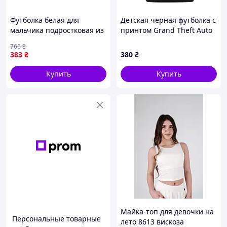
Футболка белая для
Детская черная футболка с
мальчика подростковая из
принтом Grand Theft Auto
100% хлопка для активного
VI GTA 6
766
₴
отдыха и повседневной
383
₴
380
₴
носки
Купить
Купить
Майка-топ для девочки на
Персональные товарные
лето 8613 вискоза