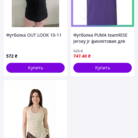
Футболка OUT LOOK 10-11
Футболка PUMA teamRISE
Jersey Jr фиолетовая для
детей 176 см спортивная
925
₴
футболка для футбола
572
₴
747
.40
₴
SKU_704938-10
Купить
Купить