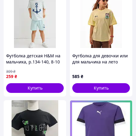
Футболка детская H&M на
Футболка для девочки или
мальчика, р.134-140, 8-10
для мальчика на лето
лет, Белый
26SE599 коттон светло-
309
₴
желтый Stay 128(р)
259
₴
585
₴
Купить
Купить