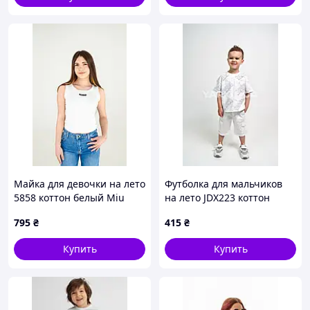
Майка для девочки на лето
Футболка для мальчиков
5858 коттон белый Miu
на лето JDX223 коттон
Miu,рубчик с кружевом
белый Rock 100(р)
795
₴
415
₴
140(р)
Купить
Купить