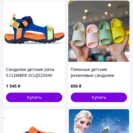
Сандалии детские Joma
Пляжные детские
S.CLIMBER SCLIJS2504V
резиновые сандалии
размер 29-37 синий-
1 545
₴
650
₴
салатовый
Купить
Купить