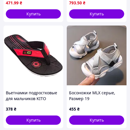
(6613c3164f3b19179d07a53f)
амортизацией
471
.99
₴
793
.50
₴
D10-2026
Купить
Купить
Вьетнамки подростковые
Босоножки MLX серые,
для мальчиков KITO
Размер 19
KWE758-BLACK размер 36-
378
₴
455
₴
39 черный-красный
Купить
Купить