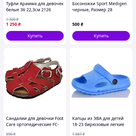
Туфли Apawwa для девочек
Босоножки Sport Medigen
белые 36 22,3см 2126
черные, Размер 28
1 300
₴
1 250
₴
500
₴
Купить
Купить
Сандалии для девочки Foot
Капцы из ЭВА для детей
Care ортопедические FC-
18-23 бирюзовые легкие
105 25 Красный
пляжные шлепанцы с
590
₴
1 587
₴