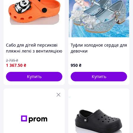
Сабо для дітей персикові
Туфли холодное сердце для
пляжні легкі з вентиляцією
девочки
для прогулянок і
2 735
₴
відпочинку на природі
1 367
.50
₴
950
₴
Купить
Купить