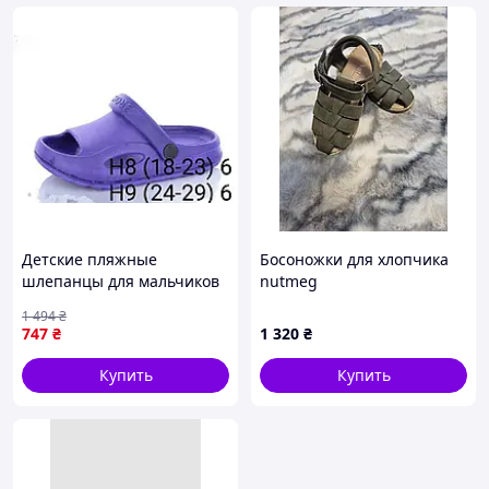
Детские пляжные
Босоножки для хлопчика
шлепанцы для мальчиков
nutmeg
и девочек бузкового цвета
1 494
₴
для комфортного отдыха и
747
₴
1 320
₴
игр на пляже
Купить
Купить