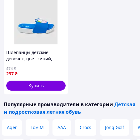
Шлепанцы детские
девочек, цвет синий,
243R9003D-15
474
₴
237
₴
Купить
Популярные производители
в категории
Детская
и подростковая летняя обувь
Ager
Том.М
ААА
Crocs
Jong Golf