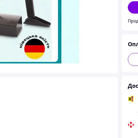
Прод
Оп
Дос