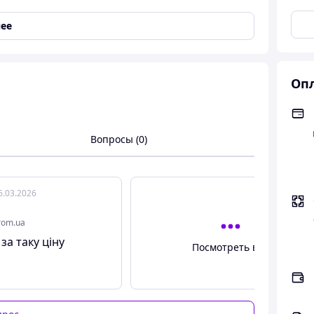
ее
Опл
Вопросы (0)
6.03.2026
rom.ua
 за таку ціну
Посмотреть все