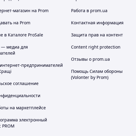
ернет-магазин
на Prom
Работа в prom.ua
авать на Prom
Контактная информация
 в Каталоге ProSale
Защита прав на контент
 — медиа для
Content right protection
ателей
Отзывы о prom.ua
 интернет-предпринимателей
Кращі
Помощь Силам обороны
(Volonter by Prom)
льское соглашение
онфиденциальности
боты на маркетплейсе
рограмма электронный
с PROM