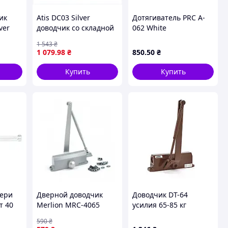
ик
Atis DC03 Silver
Дотягиватель PRC A-
ver
доводчик со складной
062 White
г
тягой, 8992CK083
1 543
₴
2)
1 079
.98
₴
850
.50
₴
Купить
Купить
вери
Дверной доводчик
Доводчик DT-64
т 40
Merlion MRC-4065
усилия 65-85 кг
Silver (усилие 40-65 кг)
размер 223x45x72,
590
₴
коричневые