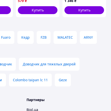
579
₴
1 346
₴
Купить
Купить
Fuaro
Кедр
FZB
MALATEC
ARNY
водчик
Доводчик для тяжелых дверей
и
Colombo taipan lc 11
Geze
Партнеры
Bigl.ua