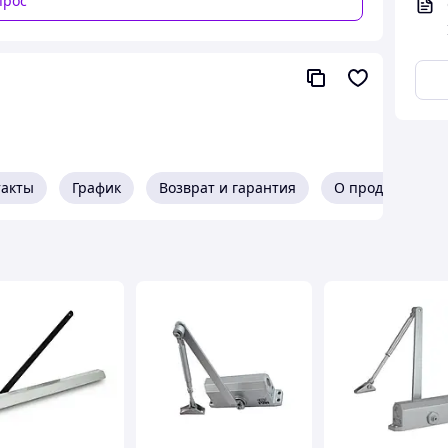
прос
такты
График
Возврат и гарантия
О продавце
твенное устройство от немецкого производителя,
верей. Этот доводчик станет идеальным
о использования!
ириной до
1100 мм