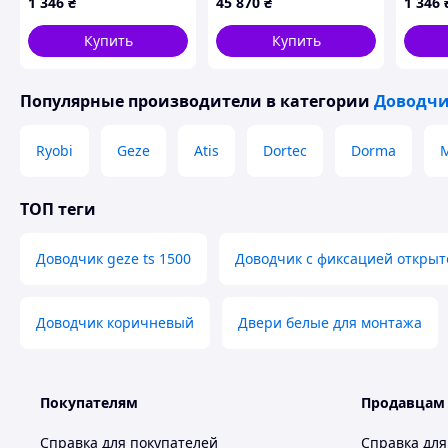
🌈
Преимущества:
1 346
₴
45 870
₴
1 346
Легкость в установке и настройке
Купить
Купить
Надежность в любых климатических условиях
Современный и стильный дизайн
, который допол
💡
Не упустите возможность сделать ваши двери бо
Популярные производители
в категории
Доводчи
Доводчик GEZE TS 1500
и наслаждайтесь качеством и ком
Ryobi
Geze
Atis
Dortec
Dorma
M
Похожие товары по характеристикам
ТОП теги
Доводчик geze ts 1500
Доводчик с фиксацией открыт
Доводчик коричневый
Двери белые для монтажа
Покупателям
Продавцам
Справка для покупателей
Справка для