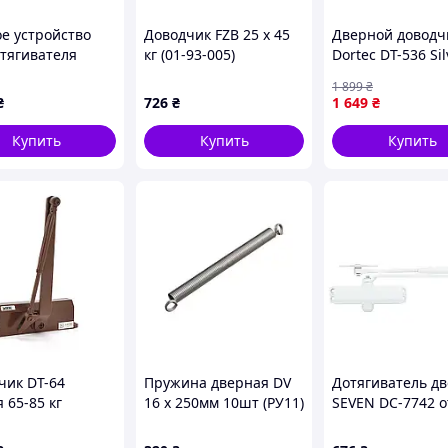
ое устройство
Доводчик FZB 25 x 45
Дверной доводч
отягивателя
кг (01-93-005)
Dortec DT-536 Sil
атических
(усилие 65-150 к
1 899
₴
 Yli Electronic
размер 248x45x7
₴
726
₴
1 649
₴
00SW
Купить
Купить
Купить
новки
пазоне
70°-150°
— забудьте о кирпичах!
ребряный
чик DT-64
Пружина дверная DV
Дотягиватель д
 65-85 кг
16 x 250мм 10шт (РУ11)
SEVEN DC-7742 о
ке — легко и быстро!
р 223x45x72,
(10 шт.)
до 65 кг white
невые