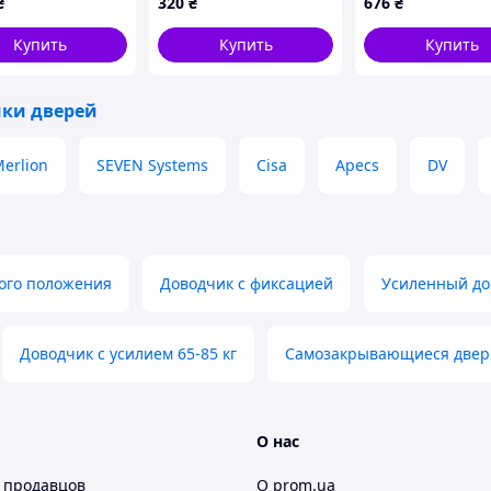
₴
320
₴
676
₴
Купить
Купить
Купить
нит любой интерьер
лее удобными и функциональными!
Выберите
ки дверей
фортом от GEZE!
erlion
SEVEN Systems
Cisa
Apecs
DV
ого положения
Доводчик с фиксацией
Усиленный до
Доводчик с усилием 65-85 кг
Самозакрывающиеся двер
О нас
 продавцов
О prom.ua