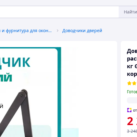
Найти
Аксессуары и фурнитура для окон и дверей
Доводчики дверей
Дов
рас
кг 
ко
Гото
о
2
3 24