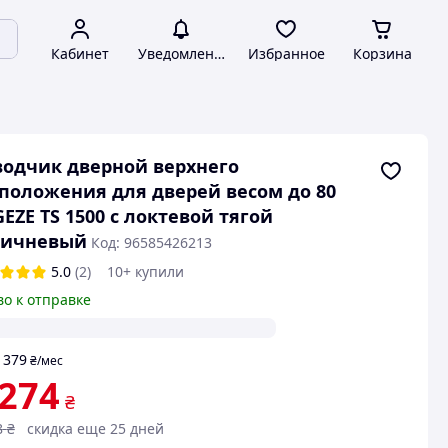
Кабинет
Уведомления
Избранное
Корзина
одчик дверной верхнего
положения для дверей весом до 80
GEZE TS 1500 с локтевой тягой
ричневый
Код: 96585426213
5.0
(2)
10+ купили
во к отправке
379
т
₴
/мес
 274
₴
8
₴
скидка еще 25 дней