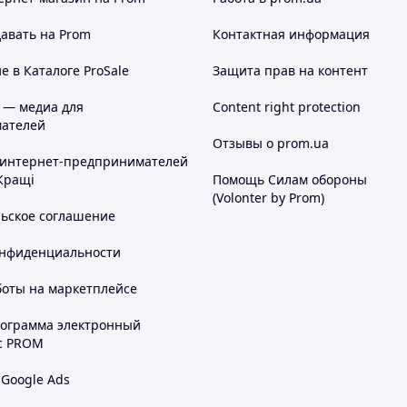
авать на Prom
Контактная информация
 в Каталоге ProSale
Защита прав на контент
 — медиа для
Content right protection
ателей
Отзывы о prom.ua
 интернет-предпринимателей
Кращі
Помощь Силам обороны
(Volonter by Prom)
льское соглашение
онфиденциальности
боты на маркетплейсе
рограмма электронный
с PROM
 Google Ads