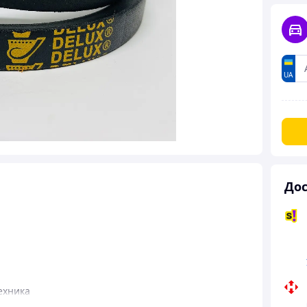
UA
Дос
ехника