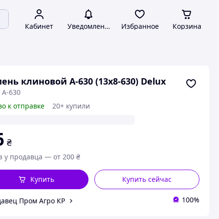
Кабинет
Уведомления
Избранное
Корзина
ень клиновой А-630 (13х8-630) Delux
 A-630
во к отправке
20+ купили
6
₴
з у продавца — от 200 ₴
Купить
Купить сейчас
100%
авец Пром Агро КР