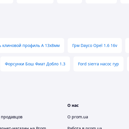
ь клиновой профиль А 13х8мм
Грм Dayco Opel 1.6 16v
Форсунки Бош Фиат Добло 1.3
Ford sierra насос гур
О нас
 продавцов
О prom.ua
ернет-магазин
на Prom
Работа в prom.ua