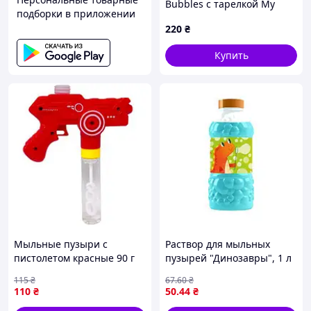
Bubbles с тарелкой My
подборки в приложении
Little Pony" 200635 объем
220
₴
450 мл
Купить
Мыльные пузыри с
Раствор для мыльных
пистолетом красные 90 г
пузырей "Динозавры", 1 л
игрушка для детей для
115
₴
67
.60
₴
активных игр на свежем
110
₴
50
.44
₴
воздухе