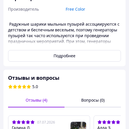
Производитель
Free Color
Радужные шарики мыльных пузырей ассоциируются с
детством и беспечным весельем, поэтому генераторы
пузырей так часто используются при проведении
праздничных мероприятий. При этом, генераторы
мыльных пузырей уместны не только на детских
праздниках: тысячам искрящихся сфер будут рады все.
Подробнее
Отзывы и вопросы
5.0
Отзывы (4)
Вопросы (0)
07.07.2026
01.
Галина Л.
Алла З.