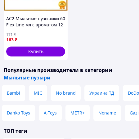
AC2 Мыльные пузырики 60
Flex Line мл с ароматом 12
шт для детей игр веселья
171
₴
развлечений MOD58L DE
163
₴
Купить
Популярные производители
в категории
Мыльные пузыри
Bambi
MIC
No brand
Украина ТД
DoDo
Danko Toys
A-Toys
METR+
Noname
Gazi
ТОП теги