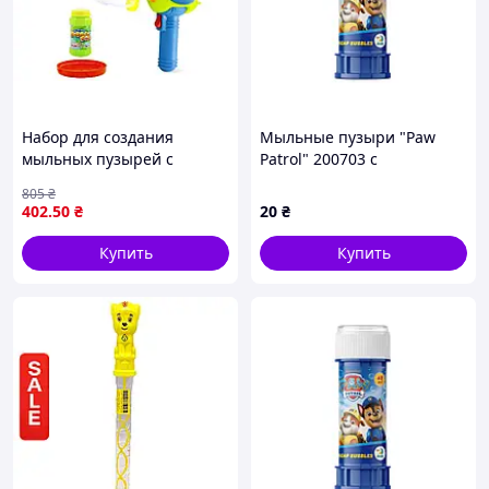
м. Отличается высоким качеством изготовления,
удобством и простотой в эксплуатации, надежностью и
долговечностью.
Набор для создания
Мыльные пузыри "Paw
мыльных пузырей с
Patrol" 200703 с
батарейным самолетиком
лабиринтом, объем 60 мл
805
₴
19x8x24,7 см от BUBBLE
402
.50
₴
20
₴
FUN
Купить
Купить