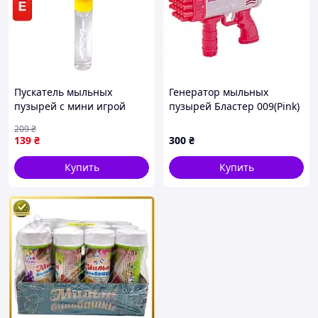
Пускатель мыльных
Генератор мыльных
пузырей с мини игрой
пузырей Бластер 009(Pink)
баскетбол красные детская
1 емкость с мыльной
209
₴
спортивная игрушка MIC
жидкостью и тарелочка
139
₴
300
₴
для улицы подарок
Купить
Купить