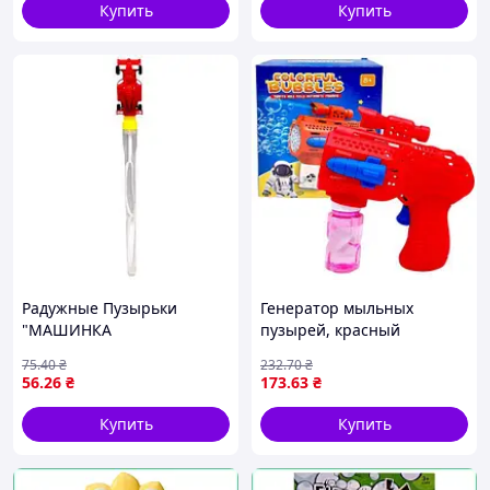
Купить
Купить
Радужные Пузырьки
Генератор мыльных
"МАШИНКА
пузырей, красный
ИНЕРЦИОННАЯ" 47 СМ
75
.40
₴
232
.70
₴
(Красный)
56
.26
₴
173
.63
₴
Купить
Купить