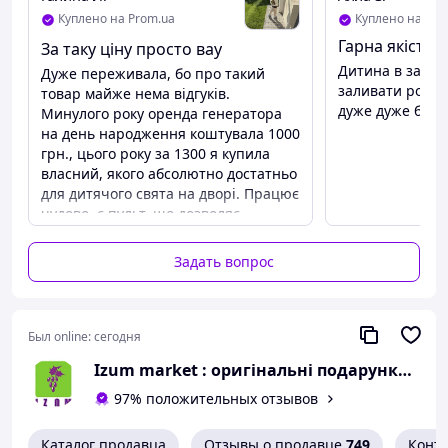
Куплено на Prom.ua
Куплено на Pro
Гарна якість 
За таку ціну просто вау
Дитина в захват
Дуже переживала, бо про такий
заливати розчи
товар майже нема відгуків.
дуже дуже багат
Минулого року оренда генератора
Вот почему генераторы мыльных пузырей идеально
на день народження коштувала 1000
подходят для проведения свадеб, юбилеев, вечеринок,
грн., цього року за 1300 я купила
памятных встреч и корпоративов.
власний, якого абсолютно достатньо
Для таких событий и были изобретены генераторы
для дитячого свята на дворі. Працює
пузырей, позволяющие создавать потоки мыльных
чудово, є пульт, що дозволяє
шариков любого размера, и направлять их в нужную
дистанційно зупинити і запустити.
сторону.
Продавець також запропонував
Задать вопрос
Таким образом, с помощью генератора мыльных
одразу 5л рідини за 260 грн. і це
пузырей можно создать удивительную атмосферу
була дуже розумна ідея. Свято було
радости и непосредственности, которая раскрепостит
класно доповнено бульбашками і ми
присутствующих и подарит им чудесные впечатления.
задоволені
Был online:
сегодня
Izum market : оригінальні подарунки | декор і дизайн
97% положительных отзывов
Каталог продавца
Отзывы о продавце
749
Конт