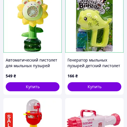
Автоматический пистолет
Генератор мыльных
для мыльных пузырей
пузырей детский пистолет
Flower Bubble Machine с
Рыбка с подсветкой и
549
₴
166
₴
аккумулятором и
раствором 60мл
подсветкой USB 3.7V
автоматический бластер
Купить
Купить
Зеленый