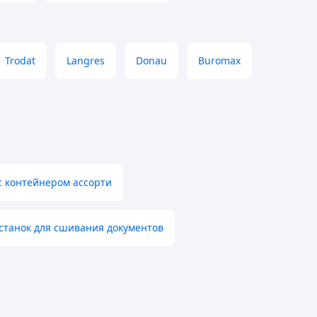
Trodat
Langres
Donau
Buromax
 с контейнером ассорти
станок для сшивания документов