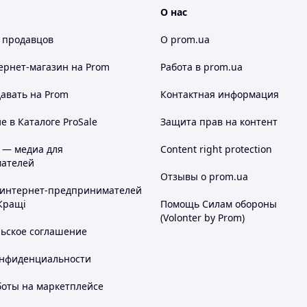
О нас
 продавцов
О prom.ua
ернет-магазин
на Prom
Работа в prom.ua
авать на Prom
Контактная информация
 в Каталоге ProSale
Защита прав на контент
 — медиа для
Content right protection
ателей
Отзывы о prom.ua
 интернет-предпринимателей
Кращі
Помощь Силам обороны
(Volonter by Prom)
льское соглашение
онфиденциальности
боты на маркетплейсе