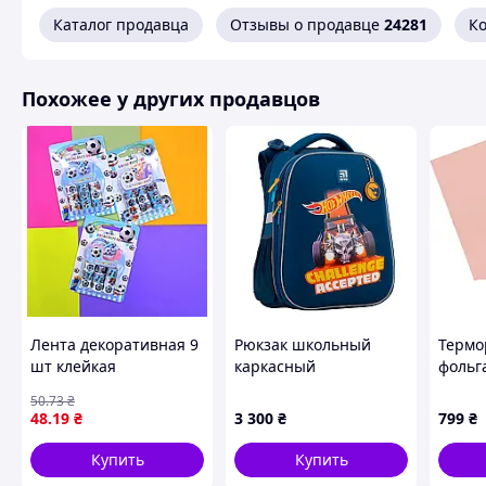
Каталог продавца
Отзывы о продавце
24281
К
Похожее у других продавцов
Лента декоративная 9
Рюкзак школьный
Термо
шт клейкая
каркасный
фольг
ортопедический Kite
QUARK
50
.73
₴
Education Hot Wheels,
золото
48
.19
₴
3 300
₴
799
₴
для мальчиков, синий
листо
Купить
Купить