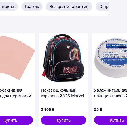
онтакты
График
Возврат и гарантия
О продавце
реактивная
Рюкзак школьный
Увлажнитель дл
а для переноски
каркасный YES Marvel
пальцев гелевы
ZMAN розовое
Avengers 36х27х18 см
JOBMAX 20мл BM
 20 × 29 см 100
2 900
₴
55
₴
в
Купить
Купить
Купить