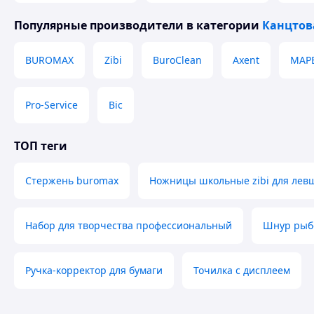
Популярные производители
в категории
Канцтов
BUROMAX
Zibi
BuroClean
Axent
MAP
Pro-Service
Bic
ТОП теги
Стержень buromax
Ножницы школьные zibi для лев
Набор для творчества профессиональный
Шнур рыб
Ручка-корректор для бумаги
Точилка с дисплеем