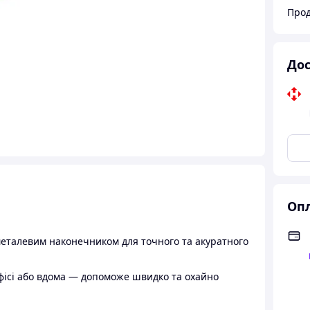
Прод
Дос
Опл
металевим наконечником для точного та акуратного
офісі або вдома — допоможе швидко та охайно