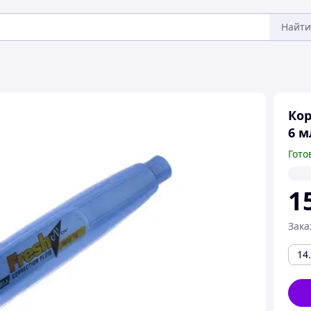
Найти
Кор
6 м
Гото
1
Зака
14