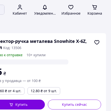
Кабинет
Уведомления
Избранное
Корзина
ектор-ручка металева Snowhite X-6Z,
л
Код: 13506
во к отправке
10+ купили
5
₴
з у продавца — от 100 ₴
.60
₴
от 4 шт.
12.80
₴
от 9 шт.
Купить
Купить сейчас