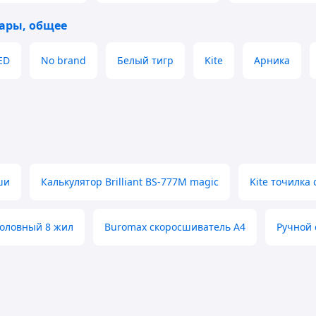
ары, общее
ED
No brand
Белый тигр
Kite
Арника
ши
Калькулятор Brilliant BS-777M magic
Kite точилка
оловный 8 жил
Buromax скоросшиватель А4
Ручной 