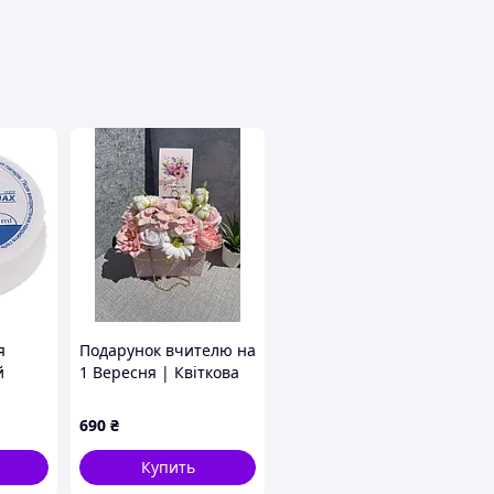
я
Подарунок вчителю на
й
1 Вересня | Квіткова
.5541
композиція в сумочці
| Подарунок до школи
690
₴
| 1 вересня | Букет на
1 Вересня
Купить