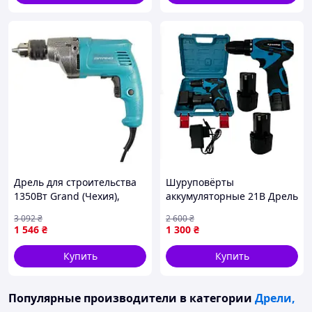
Дрель для строительства
Шуруповёрты
1350Вт Grand (Чехия),
аккумуляторные 21В Дрель
Ударные дрели для дома,
шуруповерты аккумулятор
3 092
₴
2 600
₴
FBK
Мощные шуруповерты
1 546
₴
1 300
₴
Шуруповерт в чемодане
Надежный шуруповерт
Купить
Купить
Популярные производители
в категории
Дрели,