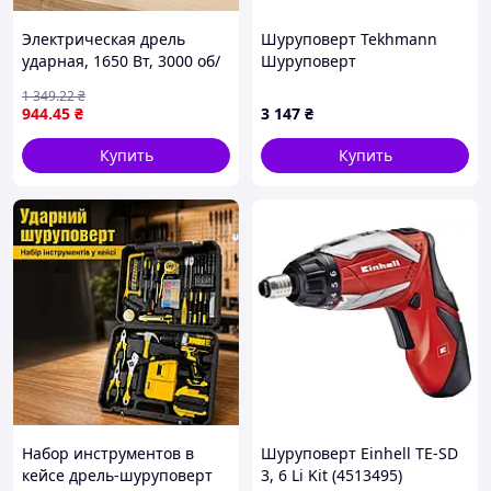
Электрическая дрель
Шуруповерт Tekhmann
ударная, 1650 Вт, 3000 об/
Шуруповерт
мин, SR-052, Синяя /
аккумуляторний Tekhmann
1 349
.22
₴
Электродрель /
TCD-35/i20 KIT (873398)
944
.45
₴
3 147
₴
Перфоратор / Ударная
дрель
Купить
Купить
Набор инструментов в
Шуруповерт Einhell TE-SD
кейсе дрель-шуруповерт
3, 6 Li Kit (4513495)