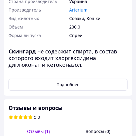
Страна производитель
Украина
Производитель
Arterium
Вид животных
Собаки
,
Кошки
Объем
200.0
Форма выпуска
Спрей
Скингард
не содержит спирта, в состав
которого входит хлоргексидина
диглюконат и кетоконазол.
Состав:
200 мл препарата содержат
действующие вещества: хлоргексидина
Подробнее
диклюконата раствор в пересчете на
хлоргексидина диглюконат
- 4,0 гр;
кетоконазол
- 2,0 гр.
Отзывы и вопросы
Вспомогательные вещества
5.0
глицерин, пропиленгликоль, молочная
кислота, ПЭГ-75 ланолин, полисорбат-80,
Отзывы (1)
Вопросы (0)
сок алоэ барбадосского, ароматизатор