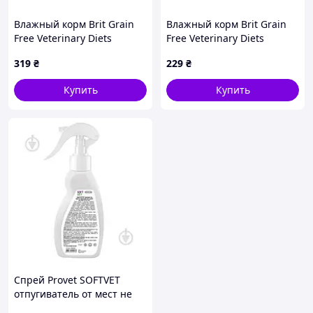
Влажный корм Brit Grain
Влажный корм Brit Grain
Free Veterinary Diets
Free Veterinary Diets
Diabetes для собак с
Hypoallergenic для кошек с
319
₴
229
₴
сахарным диабетом
пищевой аллергией или
(100263/5910)
непереносимостью
Купить
Купить
(100709)
Спрей Provet SOFTVET
отпугиватель от мест не
предназначенных для