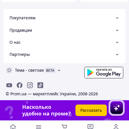
Покупателям
Продавцам
О нас
Партнеры
Тема
-
светлая
BETA
© Prom.ua — маркетплейс України, 2008-2026
Насколько
Рассказать
удобно на проме?