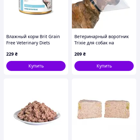
Влажный корм Brit Grain
Ветеринарный воротник
Free Veterinary Diets
Trixie для собак на
Obesity для кошек при
застежке пластик размер S
229
₴
209
₴
ожирении и избыточном
28-33/12 см (19482)
весе (100711)
Купить
Купить