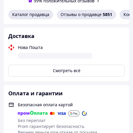
99% положительных отзывов
они не подсохнут.
Противопоказания
Каталог продавца
Отзывы о продавце
5851
Кон
Не применять при индивидуальной
чувствительности к компонентам
препарата. Не применять одновременно с
Доставка
другими антисептическими растворами
Нова Пошта
Смотреть всё
Оплата и гарантии
Безопасная оплата картой
Без переплат
Prom гарантирует безопасность
Вернем деньги при отказе от посылки