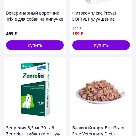
Ветеринарный воротник
Фитокомплекс Provet
Trixie для собак на липучке
SOFTVET улучшение
пластик размер L 44-53/22
функции
199
₴
см (19515)
мочевыделительной
469
₴
189
₴
системы 20 мл (PR244013)
Купить
Купить
Зенрелия 8,5 мг 30 таб
Влажный корм Brit Grain
Zenrelia - таблетки от зуда
Free Veterinary Diets