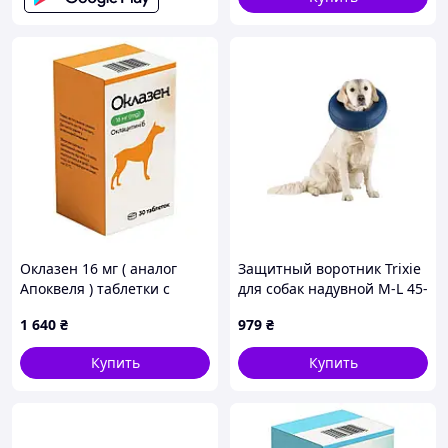
Оклазен 16 мг ( аналог
Защитный воротник Trixie
Апоквеля ) таблетки с
для собак надувной M-L 45-
оклацитинибом при
57см*11см голубой (19543)
1 640
₴
979
₴
аллергическом и
атопическом дерматите у
Купить
Купить
больших собак, 30
таблеток