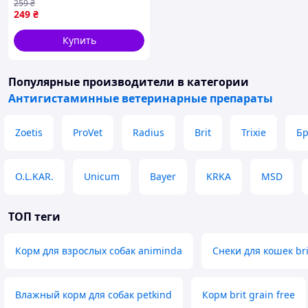
259
₴
туалета для собак 250 мл
249
₴
(PR244016)
Купить
Популярные производители
в категории
Антигистаминные ветеринарные препараты
Zoetis
ProVet
Radius
Brit
Trixie
Б
O.L.KAR.
Unicum
Bayer
KRKA
MSD
ТОП теги
Корм для взрослых собак animinda
Снеки для кошек bri
Влажный корм для собак petkind
Корм brit grain free