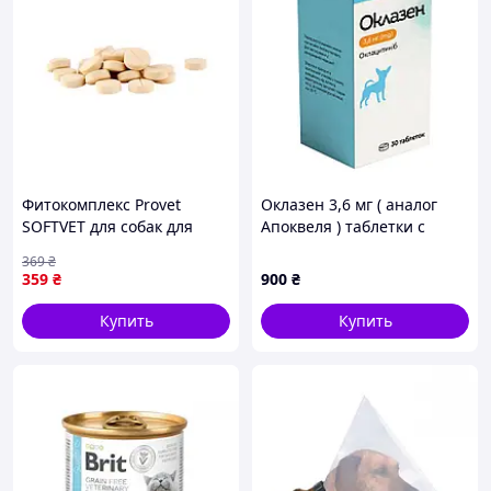
Фитокомплекс Provet
Оклазен 3,6 мг ( аналог
SOFTVET для собак для
Апоквеля ) таблетки с
укрепления и
оклацитинибом при
369
₴
восстановления суставов и
аллергическом и
359
₴
900
₴
связок 100 таб (PR244052)
атопическом дерматите у
мелких собак, 30 таблеток
Купить
Купить