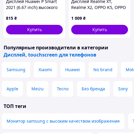
Дисплей Huawei P Smart
Дисплей Realme XT,
2021 (6.67 inch) высокого
Realme X2, OPPO K5, OPPO
качества (original), экран
Reno Z з сенсором (TFT)
815
₴
1 009
₴
на Хуавей П Смарт 2021
Black (сліди клею)
(Восстановлен)
Купить
Купить
Популярные производители
в категории
Дисплей, touchscreen для телефонов
Samsung
Xiaomi
Huawei
No brand
Mot
Apple
Meizu
Tecno
Без бренда
Sony
ТОП теги
Монитор samsung с высоким качеством изображения