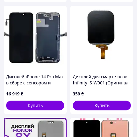
Дисплей iPhone 14 Pro Max
Дисплей для смарт-часов
в сборе с сенсором и
Infinity JS-W901 (Оригинал
рамкой black (снятый
по разбору) (Восстановлен)
16 919
₴
359
₴
оригинал) (Восстановлен)
Купить
Купить