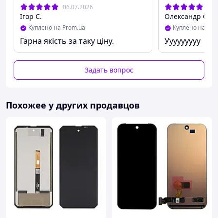
06.07.2026
08.
Ігор С.
Олександр С.
Куплено на Prom.ua
Куплено на Pro
Гарна якість за таку ціну.
Ууууууууу
Задать вопрос
Похожее у других продавцов