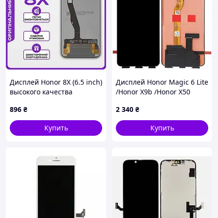
Дисплей Honor 8X (6.5 inch)
Дисплей Honor Magic 6 Lite
высокого качества
/Honor X9b /Honor X50
(original), экран на Хонор
черный, Amoled, оригинал
896
₴
2 340
₴
8Х
PRC
Купить
Купить