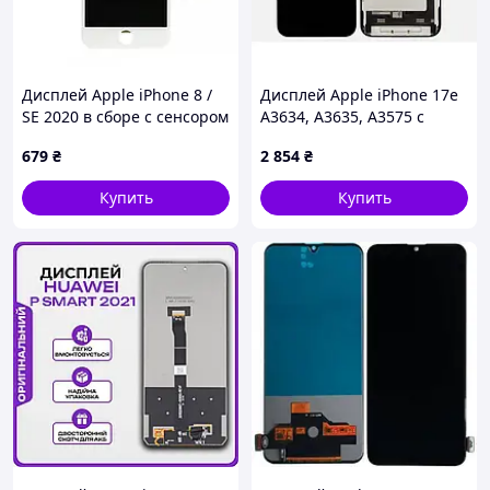
Дисплей Apple iPhone 8 /
Дисплей Apple iPhone 17e
SE 2020 в сборе с сенсором
A3634, A3635, A3575 с
и рамкой white (On-cell)
сенсором (тачскрином)
679
₴
2 854
₴
черный OLED
Купить
Купить