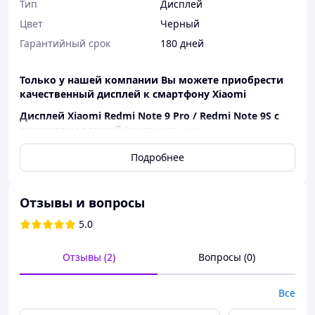
Тип
Дисплей
Цвет
Черный
Гарантийный срок
180 дней
Только у нашей компании Вы можете приобрести
качественный дисплей к смартфону Xiaomi
Дисплей Xiaomi Redmi Note 9 Pro / Redmi Note 9S с
сенсором и рамкой
(оригинальные
комплектующие)
изготовлен по всем стандартам и
Подробнее
технологиям производства Xiaomi, незначительно
отличается от оригинала и является более бюджетной
альтернативой.
Отзывы и вопросы
Мы предлагаем запчасти с гарантией 180 дней.
5.0
Также в нашей компании большой ассортимент других
товаров.
Отзывы (2)
Вопросы (0)
Обращайтесь, мы рады каждому клиенту и всегда с
удовольствием Вам поможем и ответим на все Ваши
вопросы!
Все