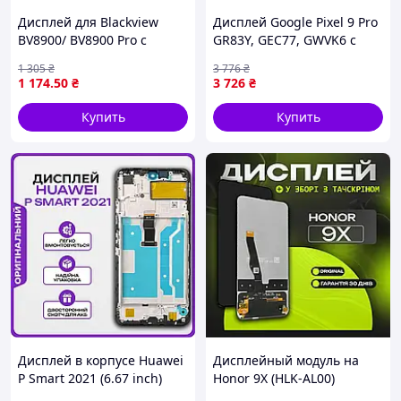
Дисплей для Blackview
Дисплей Google Pixel 9 Pro
BV8900/ BV8900 Pro с
GR83Y, GEC77, GWVK6 с
чёрным тачскрином
сенсором (тачскрином)
1 305
₴
3 776
₴
черный OLED
1 174
.50
₴
3 726
₴
Купить
Купить
Дисплей в корпусе Huawei
Дисплейный модуль на
P Smart 2021 (6.67 inch)
Honor 9X (HLK-AL00)
высокого качества
(черный с тачскрином),