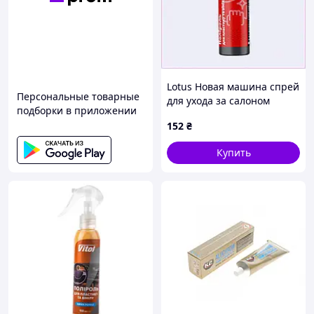
Lotus Новая машина спрей
Персональные товарные
для ухода за салоном
подборки в приложении
автомобиля 0.5л
152
₴
TH8676307
Купить