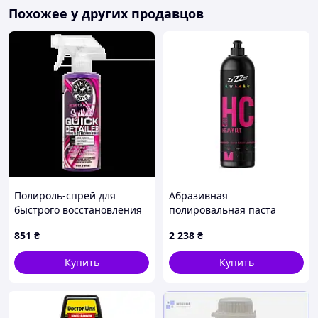
Похожее у других продавцов
Полироль-спрей для
Абразивная
быстрого восстановления
полировальная паста
глянца Chemical Guys
ZviZZer HC4000 Heavy Cut
851
₴
2 238
₴
Synthetic Quick Detailer
750 мл для удаления
473мл 196828
царапин
Купить
Купить