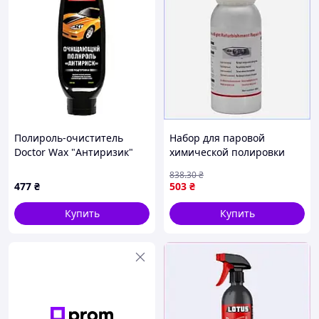
Полироль-очиститель
Набор для паровой
Doctor Wax "Антиризик"
химической полировки
бутылка 330 мл (DW8301)
фар 800г средство для
838
.30
₴
восстановления
477
₴
503
₴
прозрачности пластика
МШоп1
Купить
Купить