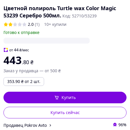
Цветной полироль Turtle wax Color Magic
53239 Серебро 500мл.
Код: 52710/53239
2.0
(1)
10+ купили
Готово к отправке
44
от
₴
/мес
443
.80
₴
Заказ у продавца — от 500 ₴
353.90
₴
от 2 шт.
Купить
Купить сейчас
96%
Продавец Pokrov Avto