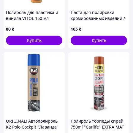
Полироль для пластика и
Паста для полировки
винила VITOL 150 мл
хромированных изделий /
Amber Royale
K2 ALUCHROM 120G
80
₴
165
₴
Купить
Купить
ORIGINAL! Автополироль
Полироль торпеды спрей
K2 Polo Cockpit "Лаванда"
750ml "Carlife" EXTRA MAT
300мл (K403LA) - Качество!
Кофе CF776 (24шт/ящ)