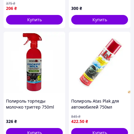
375
₴
Гарантия!
206
₴
300
₴
MegaTorg.com.ua
Купить
Купить
Полироль торпеды
Полироль Atas Plak для
молочко триггер 750ml
автомобилей 750мл
"Nowax" NX75009 /цитрус
ванильный блеск защита
845
₴
(20шт/уп)
от ультрафиолета и
326
₴
422
.50
₴
загрязнений
Купить
Купить