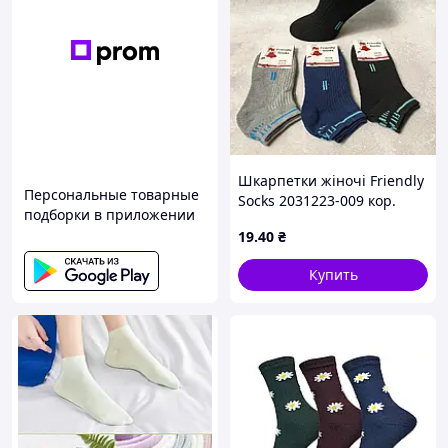
Шкарпетки жіночі Friendly
Персональные товарные
Socks 2031223-009 кор.
подборки в приложении
махра різні кольори р.23-
19
.40
₴
25 (уп.12 пар)
Купить