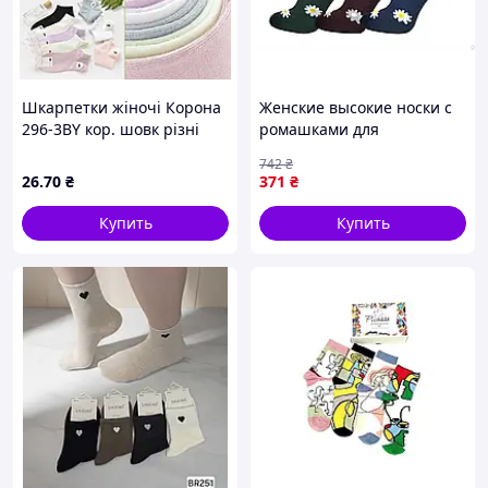
Шкарпетки жіночі Корона
Женские высокие носки с
296-3BY кор. шовк різні
ромашками для
кольори р.36-41 (уп.10 пар)
повседневной носки
742
₴
арт.224 12 пар ТМ
26
.70
₴
371
₴
Житомир
Купить
Купить