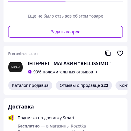
одягом, так і з джинсами і брюками, як з кросівками, так
і в чобіт. Товари шкарпеткової групи ― одні з самих
затребуваних на ринку і ми намагаємося підібрати
Еще не было отзывов об этом товаре
найбільш красиві і якісні вироби. Асортимент цієї групи
буде постійно поповнюватися новими моделями.
Задать вопрос
Купити шкарпетки і колготки можна оптом за низькими
цінами! https://invite.viber.com/?
g2=AQBNyxxqUzEadUzY8x2r5C7AuD35zfdhX5saxuJuebvE
%2BsO%2Fx4bdrmdrvHBVoBME
Был online:
вчера
ІНТЕРНЕТ - МАГАЗИН "BELLISSIMO"
93% положительных отзывов
Каталог продавца
Отзывы о продавце
222
Конт
Доставка
Подписка на доставку Smart
Бесплатно
— в магазины Rozetka