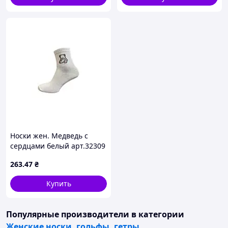
Носки жен. Медведь с
сердцами белый арт.32309
р.23-25 (36-40) 10пар ТМ
263
.47
₴
MARCA
Купить
Популярные производители
в категории
Женские носки, гольфы, гетры