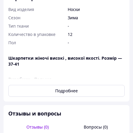
Вид изделия
Носки
Сезон
Зима
Тип ткани
-
Количество в упаковке
12
Пол
-
Шкарпетки жіночі високі , високої якості.
Розмір ―
37-41
Виробник - Польша
Забарвлення ― див. фото.
Подробнее
Мінімальне замовлення ― 1 упаковка ( 5шт, одного
розміру в різних кольорах ).
Отзывы и вопросы
Шкарпетки та колготи ― один з найбільш затребуваних
Отзывы (0)
Вопросы (0)
видів товару . Шкарпетки носять як зі спортивним