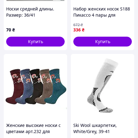
Носки средней длины.
Набор женских носок S188
Размер: 36/41
Пикассо 4 пары для
подарка стильные и
672
₴
комфортные носки для
70
₴
336
₴
повседневной носки
Купить
Купить
Женские высокие носки с
Ski Wool шкарпетки,
цветами арт.232 для
White/Grey, 39-41
повседневной носки 12