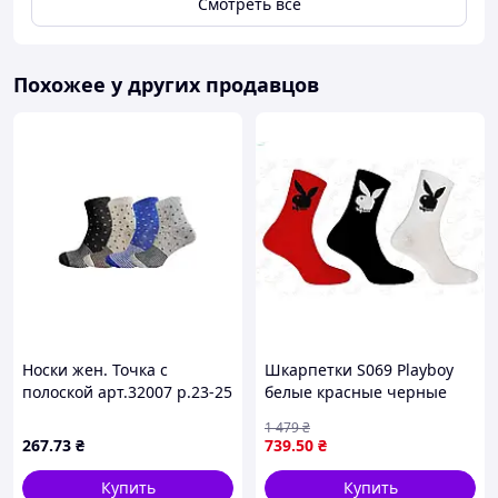
Смотреть всё
Похожее у других продавцов
Носки жен. Точка с
Шкарпетки S069 Playboy
полоской арт.32007 р.23-25
белые красные черные
10пар ТМ MARCA
для мужчин и женщин
1 479
₴
комфортные теплые 12
267
.73
₴
739
.50
₴
пар
Купить
Купить