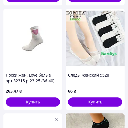
Носки жен. Love белые
Следы женский 5528
арт.32315 р.23-25 (36-40)
10пар ТМ MARCA
263
.47
₴
66
₴
Купить
Купить