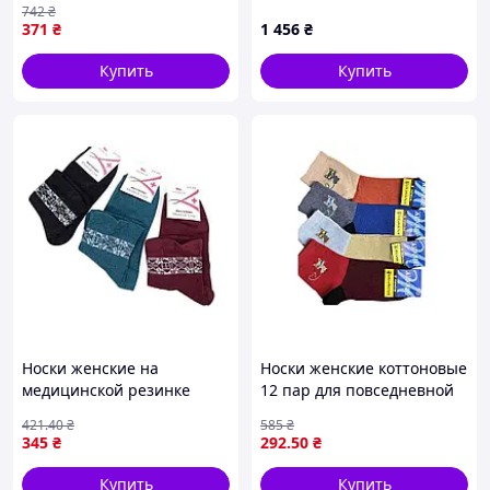
742
₴
пар ТМ Житомир
371
₴
1 456
₴
Купить
Купить
Носки женские на
Носки женские коттоновые
медицинской резинке
12 пар для повседневной
арт.ЖМ0920 р.36-40 12пар
носки комфортные и
421
.40
₴
585
₴
ТМ MultiBrand
практичные
345
₴
292
.50
₴
Купить
Купить