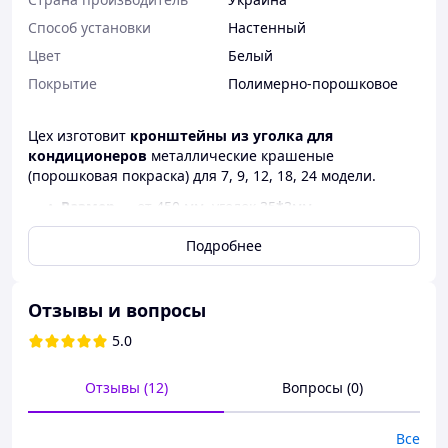
Способ установки
Настенный
Цвет
Белый
Покрытие
Полимерно-порошковое
Цех изготовит
кронштейны из уголка для
кондиционеров
металлические крашеные
(порошковая покраска) для 7, 9, 12, 18, 24 модели.
Размер
― от 450 мм, уголок 35*3мм.
Подробнее
Кронштейн кондиционера предназначен для
закрепления внешнего блока кондиционера.
Отзывы и вопросы
В стойке кронштейна для кондиционера
предусмотрены отверстия, через которые кронштейн
5.0
крепится к стене с помощью анкерных болтов.
Отзывы (12)
Вопросы (0)
При покупке кондиционера вы должны знать, что его
дальнейшую бесперебойную работу сможет
Все
обеспечить не только грамотная эксплуатация и