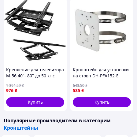
компанией
Крепление для телевизора
Кронштейн для установки
M-56 40"- 80" до 50 кг с
на стовп DH-PFA152-E
поворотом на 180° /
1000-DS
1 394
.29
₴
643
.50
₴
Настенный кронштейн
976
₴
585
₴
Купить
Купить
Популярные производители
в категории
Кронштейны