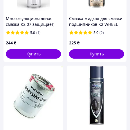
Многофункциональная
Смазка жидкая для смазки
смазка K2 07 защищает,
подшипников K2 WHEEL
вытесняет, проникает
BEARING GREASE аэрозоль
5.0
(1)
5.0
(2)
250мл.
400 мл - (W135)
244
₴
225
₴
Купить
Купить