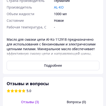
Страна производитель
Германия
Производитель
AL-KO
Объем жидкости
1000 мл
Состояние
Новое
Рабочая температура, С
-
Масло для смазки цепи Al-Ko 112918 предназначено
для использования с бензиновыми и электрическими
цепными пилами. Минеральное масло обеспечивает
эффективную смазку цепи и направляющей шины,
снижает трение и износ рабочих элементов, что
значительно продлевает срок их службы. Средство
Подробнее
сохраняет стабильные свойства в широком диапазоне
температур, обеспечивает надёжную защиту
механизма от заклинивания и образования нагара.
Подходит для всесезонного применения и гарантирует
Отзывы и вопросы
стабильную работу инструмента даже при
5.0
интенсивных нагрузках.
Конструктивные особенности:
Отзывы (3)
Вопросы (0)