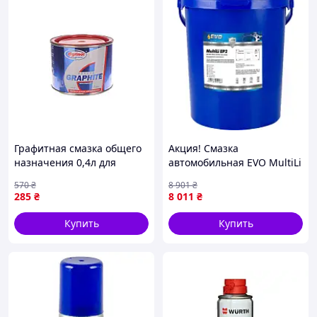
Графитная смазка общего
Акция! Смазка
назначения 0,4л для
автомобильная EVO MultiLi
тяжелонагруженных
EP2, 18KG (GREASE Mult EP2
570
₴
8 901
₴
механизмов с высокой
18KG) - По лучшей цене!
285
₴
8 011
₴
вязкостью
Купить
Купить