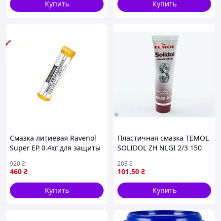
Купить
Купить
Смазка литиевая Ravenol
Пластичная смазка TEMOL
Super EP 0.4кг для защиты
SOLIDOL ZH NLGI 2/3 150
механизмов от трения и
мл для надежной защиты
920
₴
203
₴
коррозии
механизмов и узлов
460
₴
101
.50
₴
Купить
Купить