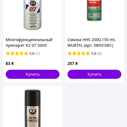
Многофункциональный
Смазка HHS 2000,150 ml,
препарат K2 07 50ml
WURTH, (арт. 08931061)
5.0
(1)
5.0
(4)
83
₴
257
₴
Купить
Купить