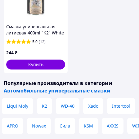
Смазка универсальная
литиевая 400ml "K2" White
Grease PTFE W121
5.0
(12)
244
₴
Купить
Популярные производители
в категории
Автомобильные универсальные смазки
Liqui Moly
K2
WD-40
Xado
Intertool
APRO
Nowax
Сила
KSM
AXXIS
WI