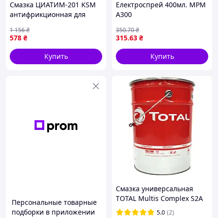
Смазка ЦИАТИМ-201 KSM
Електроспрей 400мл. MPM
антифрикционная для
A300
автомобилей и
1 156
₴
350
.70
₴
механизмов защита от
578
₴
315
.63
₴
износа и трения
Купить
Купить
Смазка универсальная
TOTAL Multis Complex S2A
Персональные товарные
пластичная литиевая
подборки в приложении
5.0
(2)
синяя 18 кг (147900) 8209-