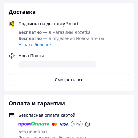
Комплектация:
Доставка
Масло для смазки цепи Al-Ko 112918, 1 л
Подписка на доставку Smart
Бесплатно
— в магазины Rozetka
Бесплатно
— в отделения Новой почты
Узнать больше
Нова Пошта
Смотреть всё
Оплата и гарантии
Безопасная оплата картой
Без переплат
Prom гарантирует безопасность