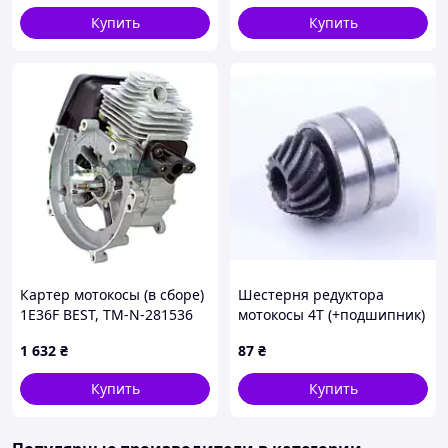
Купить
Купить
Картер мотокосы (в сборе)
Шестерня редуктора
1E36F BEST, TM-N-281536
мотокосы 4T (+подшипник)
AMG, TM-N-276823
1 632
₴
87
₴
Купить
Купить