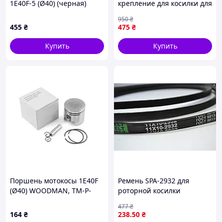
1E40F-5 (Ø40) (черная)
крепление для косилки для
ZUNA, TM-C-1995
надежной работы в саду и
950
₴
огороде
455
₴
475
₴
Купить
Купить
Поршень мотокосы 1E40F
Ремень SPA-2932 для
(Ø40) WOODMAN, TM-P-
роторной косилки
1075
надежный компонент для
477
₴
ухода за садом и участком
164
₴
238
.50
₴