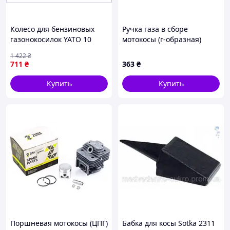
Колесо для бензиновых
Ручка газа в сборе
газонокосилок YATO 10
мотокосы (г-образная)
дюймов с металлическим
AMG, TM-N-276812
1 422
₴
подшипником для замены
711
₴
363
₴
и ремонта
Купить
Купить
Поршневая мотокосы (ЦПГ)
Бабка для косы Sotka 2311