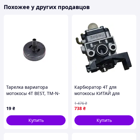
Похожее у других продавцов
Тарелка вариатора
Карбюратор 4Т для
мотокосы 4T BEST, TM-N-
мотокосы КИТАЙ для
2706
эффективной работы
1 476
₴
двигателя и повышения
19
₴
738
₴
мощности
Купить
Купить