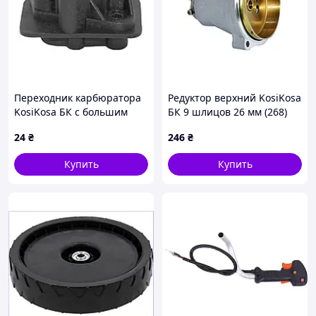
Переходник карбюратора
Редуктор верхний KosiKosa
KosiKosa БК с большим
БК 9 шлицов 26 мм (268)
отверстием (276R)
24
₴
246
₴
Купить
Купить