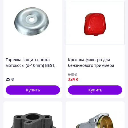
Тарелка защиты ножа
Крышка фильтра для
мотокосы (d-10mm) BEST,
бензинового триммера
TM-R-2764
Sgt-5700 с фильтром START
648
₴
PRO для защиты двигателя
25
₴
324
₴
и улучшения работы
Купить
Купить