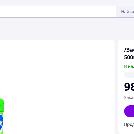
Найти
/За
500
В на
9
Зака
Прод