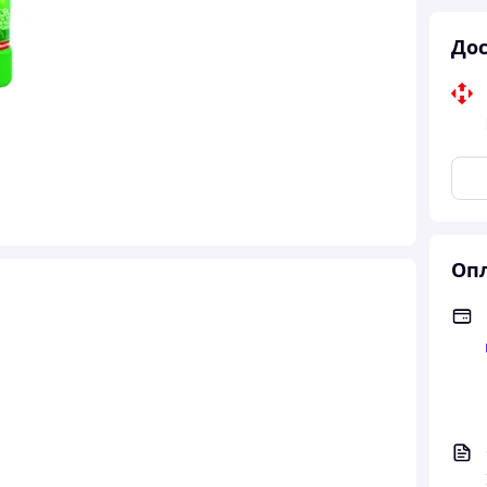
Дос
Опл