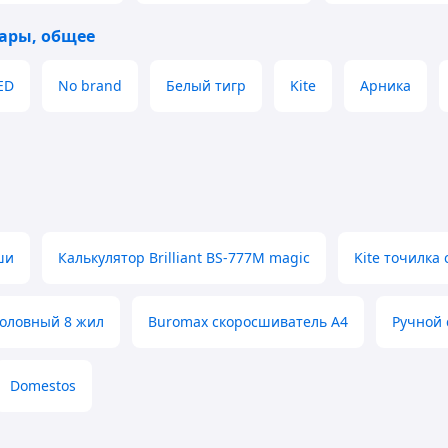
ары, общее
ED
No brand
Белый тигр
Kite
Арника
ши
Калькулятор Brilliant BS-777M magic
Kite точилка
оловный 8 жил
Buromax скоросшиватель А4
Ручной 
Domestos