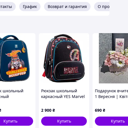
нтакты
График
Возврат и гарантия
О продавце
к школьный
Рюкзак школьный
Подарунок вчит
сный
каркасный YES Marvel
1 Вересня | Квіт
едический Kite
Avengers 36х27х18 см
композиція в су
ion Hot Wheels,
| Подарунок до
₴
2 900
₴
690
₴
альчиков, синий
| 1 вересня | Бу
1 Вересня
Купить
Купить
Купить