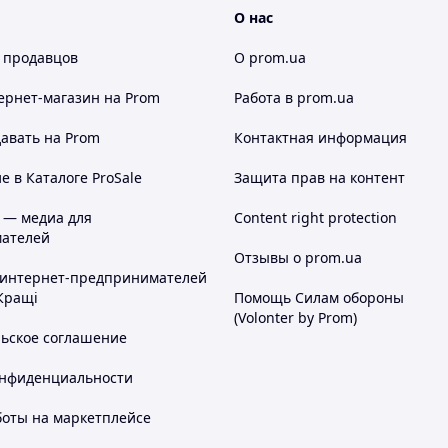
О нас
 продавцов
О prom.ua
ернет-магазин
на Prom
Работа в prom.ua
авать на Prom
Контактная информация
 в Каталоге ProSale
Защита прав на контент
 — медиа для
Content right protection
ателей
Отзывы о prom.ua
 интернет-предпринимателей
Кращі
Помощь Силам обороны
(Volonter by Prom)
льское соглашение
онфиденциальности
боты на маркетплейсе