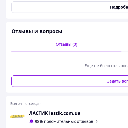
Тип
для туалетов и ванных 
Подробн
Тип средства
Жидкость
Domestos полностью удаляет грязь и убивает все известн
многофункциональный, экономичный и невероятно эффек
Отзывы и вопросы
но и помогает бороться со всеми известными микробами 
заболевания. Среди средств для туалетов Domestos - бес
Отзывы (0)
форме бутылки.
Еще не было отзывов
Задать во
Был online:
сегодня
ЛАСТИК lastik.com.ua
98% положительных отзывов