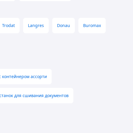
Trodat
Langres
Donau
Buromax
 с контейнером ассорти
станок для сшивания документов