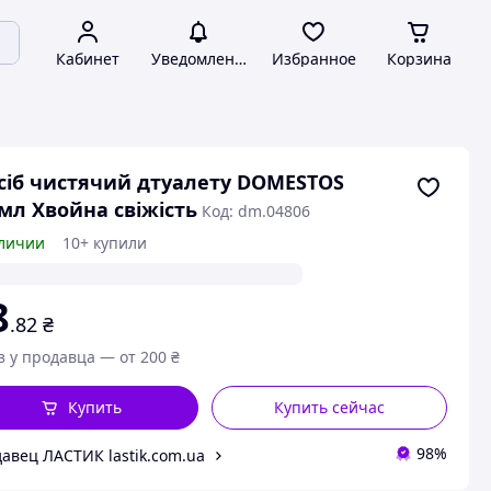
Кабинет
Уведомления
Избранное
Корзина
сіб чистячий дтуалету DOMESTOS
мл Хвойна свіжість
Код: dm.04806
личии
10+ купили
8
.82
₴
з у продавца — от 200 ₴
Купить
Купить сейчас
98%
авец ЛАСТИК lastik.com.ua