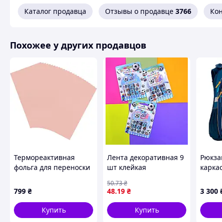
Каталог продавца
Отзывы о продавце
3766
Ко
Похожее у других продавцов
Термореактивная
Лента декоративная 9
Рюкза
фольга для переноски
шт клейкая
карка
QUARKZMAN розовое
ортоп
50
.73
₴
золото 20 × 29 см 100
Educat
799
₴
48
.19
₴
3 300
листов
для м
Купить
Купить