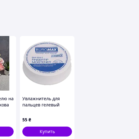
елю на
Увлажнитель для
кова
пальцев гелевый
мочці
JOBMAX 20мл BM.5541
 школи
55
₴
кет на
Купить