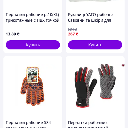
Перчатки рабочие р.10(XL)
Рукавиці YATO робочі з
трикотажные с ПВХ точкой
бавовни та шкіри для
Черные ТМ Китай
будівництва і механіки з
534
₴
комфортною посадкою
13
.89
₴
267
₴
Купить
Купить
Перчатки рабочие 584
Перчатки рабочие с