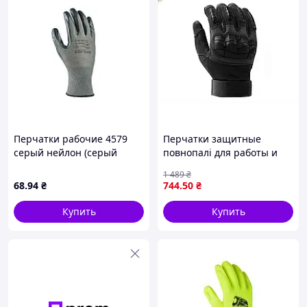
Перчатки рабочие 4579
Перчатки защитные
серый нейлон (серый
повнопалі для работы и
нитрил/частичный облив)
защиты рук от
1 489
₴
10р. ТМ DOLONI
механических
68
.94
₴
744
.50
₴
повреждений с
сенсорными вставками
Купить
Купить