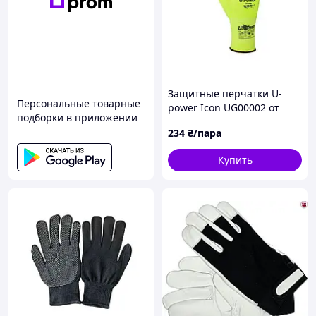
Защитные перчатки U-
Персональные товарные
power Icon UG00002 от
подборки в приложении
порезов и термических
234
₴/пара
рисков, высокий уровень
тактильности
Купить