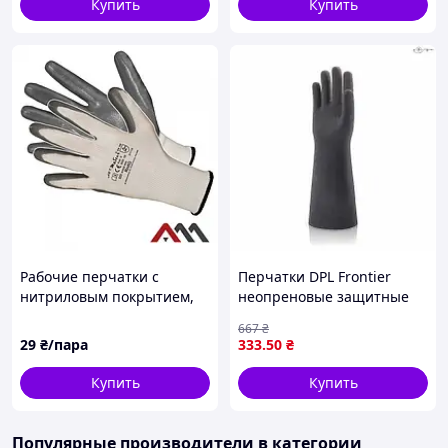
Купить
Купить
Рабочие перчатки с
Перчатки DPL Frontier
нитриловым покрытием,
неопреновые защитные
маслобензостойкие RnitG
для работы с химикатами
667
₴
и токсичными веществами
29
₴/пара
333
.50
₴
Купить
Купить
Популярные производители
в категории