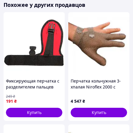
Похожее у других продавцов
Фиксирующая перчатка с
Перчатка кольчужная 3-
разделителем пальцев
хпалая Niroflex 2000 с
Lesko BS-33 290х222 мм
металлическим крючком
249
₴
Красный (10744-58252)
размер M GS2311200000
191
₴
4 547
₴
Код/Артикул GS2311200000
Купить
Купить