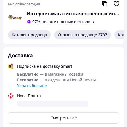
Ширина рукава: прибл. 27 см.
Был online:
сегодня
ИСПОЛНИТЕЛЬНЫЙ МАТЕРИАЛ:
Интернет-магазин качественных инструментов ''VERFO''
толстая резина и экокожа
97% положительных отзывов
Покрыт специальной структурой,
обеспечивающей адекватную адгезию во
Каталог продавца
Отзывы о продавце
2737
Кон
время работы
Доставка
Подписка на доставку Smart
Бесплатно
— в магазины Rozetka
Бесплатно
— в отделения Новой почты
Узнать больше
Нова Пошта
Смотреть всё