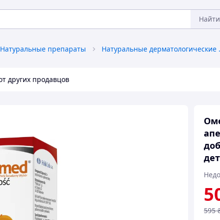
Найти
Натуральные препараты
Натуральны
от других продавцов
Оме
апе
доб
дет
Недо
5
595