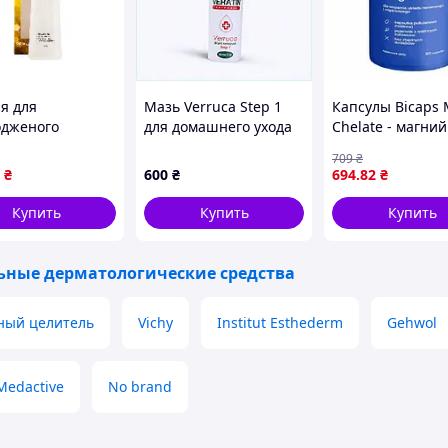
ія для
Мазь Verruca Step 1
Капсулы Bicaps
дженого
для домашнего ухода
Chelate - магний
к любому компоненту продукта.
ся ESTHETIC
при папилломах
хелатной форме
709
₴
 CP-1 The
68328X87X
нервной систем
₴
600
₴
694
.82
₴
чения.
 Silk Essence ,
мышц и сердца,
л
Купить
Купить
Купить
ьные дерматологические средства
гнуто простым изменением обычного рациона.
ный целитель
Vichy
Institut Esthederm
Gehwol
ния.
Medactive
No brand
аленьких детей месте. После открытия флакона
хом месте при комнатной температуре.