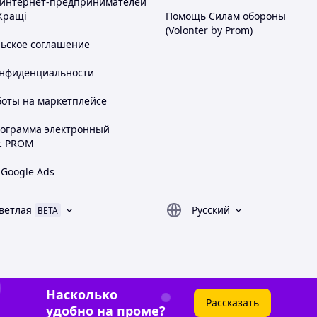
 интернет-предпринимателей
Кращі
Помощь Силам обороны
(Volonter by Prom)
льское соглашение
онфиденциальности
боты на маркетплейсе
рограмма электронный
с PROM
 Google Ads
ветлая
Русский
BETA
Насколько
Рассказать
удобно на проме?