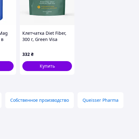
 Mag
Клетчатка Diet Fiber,
 в
300 г, Green Visa
 для
ы,
332
₴
 60 шт
Купить
Собственное производство
Queisser Pharma