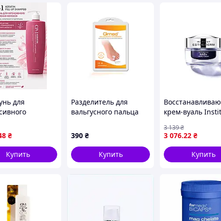
иваются в контролируемых условиях за пределами
к контакта с потенциально опасными
ми как диоксины, метилртуть,
ены ценными научными исследованиями и
н и идеально соответствует потребностям самых
нгредиента в рационе групп потребителей.
нь для
Разделитель для
Восстанавлива
сивного
вальгусного пальца
крем-вуаль Insti
ановления волос
стопы Qmed Care, 1
Esthederm NAD+
3 139
₴
eratin Fill-Up
пара размер М
энергия и сияни
48
₴
390
₴
3 076
.22
₴
oo 500 мл с
кожи, 50 мл
ином,
Купить
Купить
Купить
геном и
инами для
,
жет указать другую порцию для ежедневного