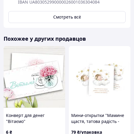
IBAN UA803052990000026001036304084
Смотреть всё
Похожее у других продавцов
Конверт для денег
Мини-открытки "Мамине
"Вітаємо"
щастя, татова радість -
маленьке диво, що
6
₴
79
₴/упаковка
наповнило свят любов'ю"