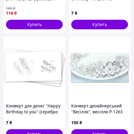
TSІ]
празднике
182
₴
116
₴
7
₴
Купить
Купить
Конверт для денег "Happy
Конверт дизайнерський
Birthday to you" (серебро
"Весілля", весілля Р-1263
на белом)
7
₴
150
₴
Купить
Купить