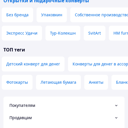
Открытки и подарочные конверты
Без бренда
Упаковкин
Собственное производств
Экспресс Удачи
Тур-Колекшн
SvitArt
HM fur
ТОП теги
Детский конверт для денег
Конверты для денег в ассо
Фотокарты
Летающая бумага
Анкеты
Бланк
Покупателям
Продавцам