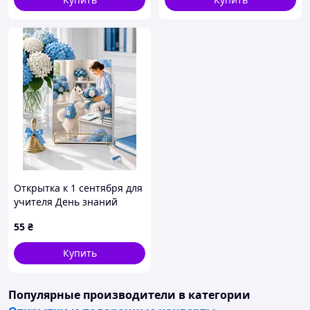
Открытка к 1 сентября для
учителя День знаний
Simba’s Travel Club 10x15
55
₴
см
Купить
Популярные производители
в категории