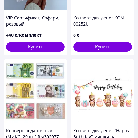
VIP-Сертификат, Сафари,
Конверт для денег KON-
розовый
00252U
440
₴/комплект
8
₴
Купить
Купить
Конверт подарочный
Конверт для денег "Happy
(МИКС, 20 шт) [tsi302977-
Birthday" мишки на