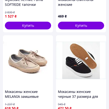
SOFTRIDE тапочки
женские
мокасины слипоны свет
2 830
₴
серые 41
1 527
₴
469
₴
Купить
Купить
Мокасины женские
Мокасины женские
MELANIA замшевые
черные 37 размера для
бежевые для комфорта и
повседневной носки
1 237
₴
945
₴
стиля с амортизацией и
стильная обувь ТМ
618
.50
₴
472
.50
₴