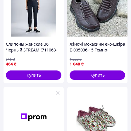
Слипоны женские 36
Жіночі мокасини еко-шкіра
Черный STREAM (711063-
Е-005036-15 Темно-
36)
коричневі
515
₴
1 220
₴
464
₴
1 040
₴
Купить
Купить