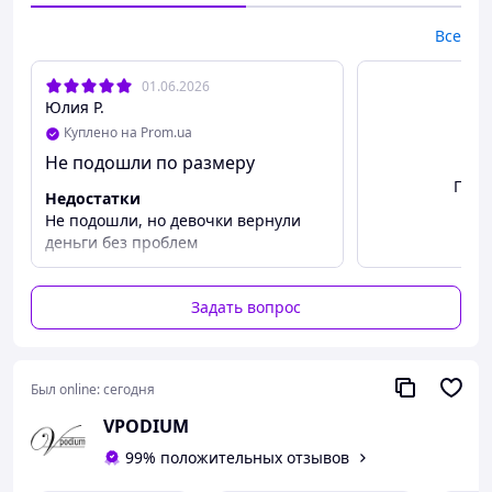
🟣Есть наложенный платеж с минимальной
предоплатой 120 грн.🇺🇦
Все
01.06.2026
Юлия Р.
Куплено на Prom.ua
Не подошли по размеру
Посм
Недостатки
Не подошли, но девочки вернули
деньги без проблем
Для швидкої відповіді та зручності пишіть нам на
Viber
Вам достатньо скинути фото та
Задать вопрос
розмір
067 634 6808 Менеджер Валерія
Был online:
сегодня
VPODIUM
99% положительных отзывов