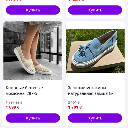
дышащей подкладкой
GIPANIS
Купить
Купить
Кожаные бежевые
Женские мокасины
мокасины 287-5
натуральная замша G-
AYRA-462 Голубые
1 987
.83
₴
2 151
₴
1 699
₴
1 701
₴
Купить
Купить