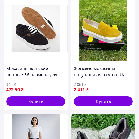
Мокасины женские
Женские мокасины
черные 36 размера для
натуральная замша UA-
повседневной носки
TM0670 Желтые
945
₴
2 861
₴
стильная обувь ТМ
472
.50
₴
2 411
₴
GIPANIS
Купить
Купить