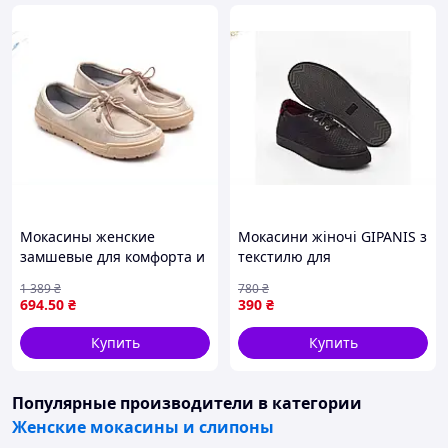
Мокасины женские
Мокасини жіночі GIPANIS з
замшевые для комфорта и
текстилю для
стиля бежевые с
повсякденного носіння
1 389
₴
780
₴
амортизацией и
зручне легке взуття на ПВХ
694
.50
₴
390
₴
шнуровкой
підошві
Купить
Купить
Популярные производители
в категории
Женские мокасины и слипоны