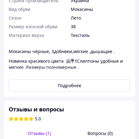
Страна производитель
Украина
Вид обуви
Мокасины
Сезон
Лето
Размер женской обуви
38
Материал верха
Текстиль
Мокасины чёрные, 3добнвеи,мягкие ,дышащие .
Новинка красивого цвета 🤗💐‼Слиппоны удобные и
мягкие .Размеры полномерные .
Текстиль дышащий
Подробнее
Размеры 36 37(24) 38(24.5) 40(25.5) 41(26-26.2)
На среднюю и узковатую стопу .
На очень широкую свыше 12см в косточке не подойдут
Отзывы и вопросы
👣Приходите за обновочками🤗
5.0
🏬 Магазин шоурум в г.Днепр,ул.Глинки
17а,ТЦ"Скорпион,3️⃣этаж, отдел"Vpodium"
🟨Отправка почтой по всей Украине🇺🇦🇺🇦🇺🇦
Отзывы (1)
Вопросы (0)