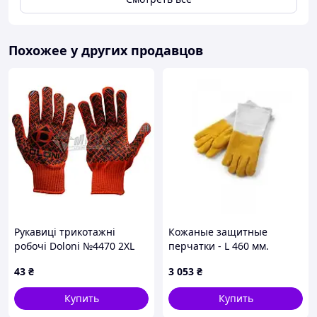
Похожее у других продавцов
Рукавиці трикотажні
Кожаные защитные
робочі Doloni №4470 2XL
перчатки - L 460 мм.
(11) двостороннє покриття
556689 Hendi.
43
₴
3 053
₴
ПВХ крапка помаранчеві
Купить
Купить