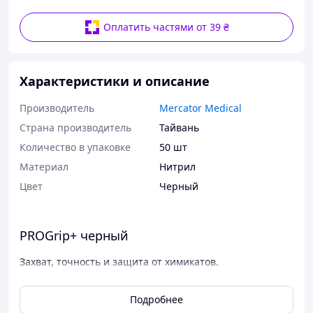
Оплатить частями от 39 ₴
Характеристики и описание
Производитель
Mercator Medical
Страна производитель
Тайвань
Количество в упаковке
50 шт
Материал
Нитрил
Цвет
Черный
PROGrip+ черный
Захват, точность и защита от химикатов.
Специальные перчатки, обеспечивающие
повышенную защиту от химикатов. Утолщенные
Подробнее
стенки и текстура типа «алмаз» обеспечивают