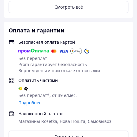
Бренд
ideall®
Смотреть всё
Материал
нитриловые
Стерильность
нестерильные
Оплата и гарантии
Текстура
текстура типа «алмаз»
Внутренняя поверхность
неопудренные
Безопасная оплата картой
полимеризованные
Уровень непроницаемости (AQL)
≤ 1,5
Без переплат
Форма
универсальная
Prom гарантирует безопасность
Вернем деньги при отказе от посылки
Оплатить частями
Без переплат*, от 39 ₴/мес.
Подробнее
Наложенный платеж
Магазины Rozetka, Нова Пошта, Самовывоз
Смотреть всё