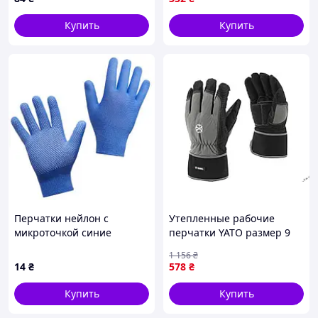
р12
Купить
Купить
Перчатки нейлон с
Утепленные рабочие
микроточкой синие
перчатки YATO размер 9
размер L
из синтетической кожи и
1 156
₴
флиса для надежной
14
₴
578
₴
защиты рук
Купить
Купить