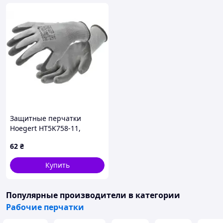
Защитные перчатки
Hoegert HT5K758-11,
HUNTE, полиуретановое
62
₴
покрытие, серые, 11
(HT5K758-11)
Купить
Популярные производители
в категории
Рабочие перчатки