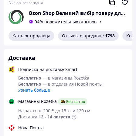
перчатки, снижая потоотделение. Перчатки проходят
Был online:
сегодня
расширенные испытания на герметичность,
подтверждающие тот факт, что материал, из которого
Ozon Shop Великий вибір товару для клінінгу, детейлінгу та автомийки.
они изготовлены, непроницаем для бактерий и
94% положительных отзывов
грибков.
ideall® grip+
рекомендованы для любых работ,
Каталог продавца
Отзывы о продавце
1798
Кон
требующих точности движений. Они идеально
подходят для строительно-монтажных, гидравлических
и электротехнических работ, а также для DIY.
Доставка
Работники пищевой промышленности и сектора
клининга также по достоинству оценят возможность
Подписка на доставку Smart
работы в масляной и влажной среде. Перчатки
доступны в двух вариантах цвета — черном и
Бесплатно
— в магазины Rozetka
оранжевом.
Бесплатно
— в отделения Новой почты
Узнать больше
Защитите свои руки с помощью перчаток для
специалистов!
Магазины Rozetka
Бесплатно
На заказ от 200 ₴ до 15 кг и 120 см
Тип изделий
защитные
Доставка
12 - 14 августа
Класс медицинских изделий
I
Нова Пошта
Тип защиты
III