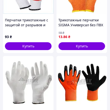
Перчатки трикотажные с
Трикотажные перчатки
защитой от разрывов и
SIGMA Универсал без ПВХ
истирания XL X8B5825C46
точки (размер 10,
18
₴
оранжевые, кратно 12
93
₴
13
.86
₴
парам)
Купить
Купить