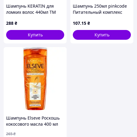
Шампунь KERATIN для
Шампунь 250мл pinkcode
ломких волос 440мл ТМ
Питательный комплекс
SYOSS
(для всех типов волос) ТМ
288
₴
107
.15
₴
FANTASY FLIRT "Wr"
Купить
Купить
Шампунь Elseve Роскошь
кокосового масла 400 мл
3600523713141 fresh
265
₴