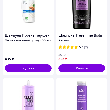
Шампунь Против перхоти
Шампунь Tresemme Biotin
Увлажняющий уход 400 мл
Repair
ТМ HEAD SHOULDERS
восстанавливающий 685
5.0
(2)
мл (8720181446054)
353
₴
435
₴
325
₴
Купить
Купить