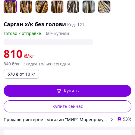
Сарган х/к без голови
Код: 121
Готово к отправке
60+ купили
810
₴/кг
840
₴/кг
скидка только сегодня
670
₴
от 10 кг
Купить
Купить сейчас
93%
Продавец интернет-магазин "МИР" Морепродукти Ікра Риба