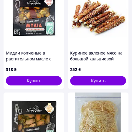
Мидии копченые в
Куриное вяленое мясо на
растительном масле с
большой кальциевой
перцем чили Πυροφάνι,
палочке, 200 г 12 см.
318
₴
252
₴
120 г
Купить
Купить