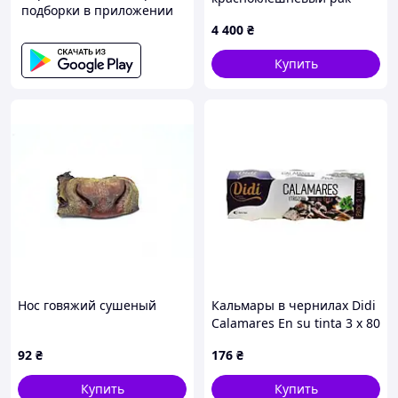
подборки в приложении
(АККР), товарный - 1 кг
4 400
₴
Купить
Нос говяжий сушеный
Кальмары в чернилах Didi
Calamares En su tinta 3 x 80
г
92
₴
176
₴
Купить
Купить