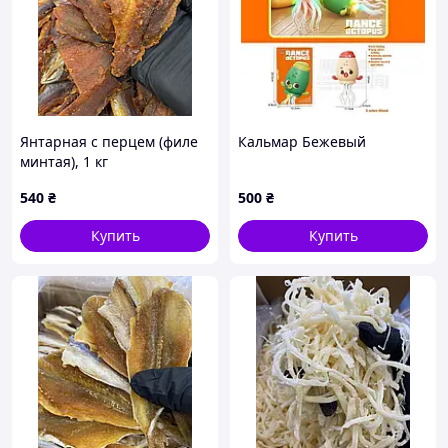
Янтарная с перцем (филе
Кальмар Бежевый
минтая), 1 кг
540
₴
500
₴
Купить
Купить