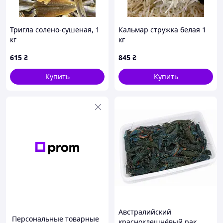
Тригла солено-сушеная, 1
Кальмар стружка белая 1
кг
кг
615
₴
845
₴
Купить
Купить
Австралийский
Персональные товарные
красноклешнёвый рак