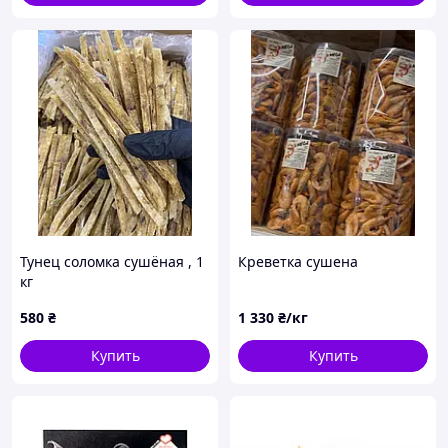
Тунец соломка сушёная , 1
Креветка сушена
кг
580
₴
1 330
₴/кг
Купить
Купить