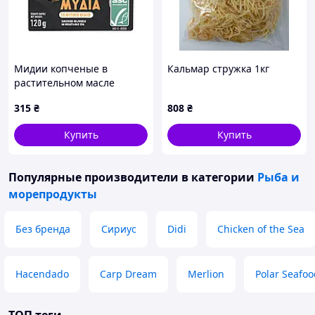
Мидии копченые в
Кальмар стружка 1кг
растительном масле
Πυροφάνι, 120 г
315
₴
808
₴
Купить
Купить
Популярные производители
в категории
Рыба и
морепродукты
Без бренда
Сириус
Didi
Chicken of the Sea
Hacendado
Carp Dream
Merlion
Polar Seafoo