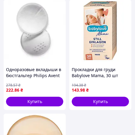
Одноразовые вкладыши в
Прокладки для груди
бюстгальтер Philips Avent
Babylove Mama, 30 шт
24 шт. (Авент)
278
.57
₴
194
.38
₴
222
.86
₴
143
.98
₴
Купить
Купить