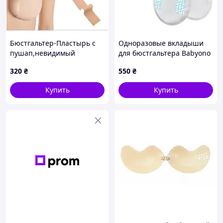
Бюстгальтер-Пластырь с
Одноразовые вкладыши
пушап,невидимый
для бюстгальтера Babyono
бюстгальтер без бретелек,
COMFORT 100+40 шт
320
₴
550
₴
Кинезиотейп для
подтягивания груди
Купить
Купить