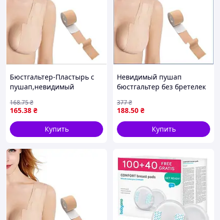
Бюстгальтер-Пластырь с
Невидимый пушап
пушап,невидимый
бюстгальтер без бретелек
бюстгальтер без бретелек,
для идеальной формы и
168
.75
₴
377
₴
Кинезиотейп для
кинезиотейп для
165
.38
₴
188
.50
₴
подтягивания груди
поддержки груди
Купить
Купить