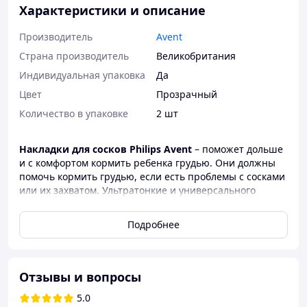
Характеристики и описание
Производитель
Avent
Страна производитель
Великобритания
Индивидуальная упаковка
Да
Цвет
Прозрачный
Количество в упаковке
2 шт
Накладки для сосков Philips Avent
– поможет дольше
и с комфортом кормить ребенка грудью. Они должны
помочь кормить грудью, если есть проблемы с сосками
или их захватом. Ультратонкие и универсального
размера в форме бабочки позволяют ребенку
контактировать с грудью и помогают поддерживать
Подробнее
связь с мамой во время кормления.
Материал дает легкий захват соска для ребенка,
нежный к Вашей коже. Универсальный размер
Отзывы и вопросы
подходит для сосков диаметром до 21 мм. Форма
бабочки обеспечивает контакт "кожа к коже". Не только
5.0