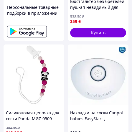
Бюстгальтер без бретелей
Персональные товарные
пуш-ап невидимый для
подборки в приложении
декольте идеален для
538
.50
₴
вечерних платьев и топов
359
₴
FLAME
Купить
Силиконовая цепочка для
Накладки на соски Canpol
соски Panda MGZ-0509
babies EasyStart ,
(багряный) для младенцев
маленькие, 2 шт.
304
.95
₴
— пищевого силикона,