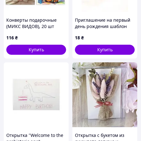
Конверты подарочные
Приглашение на первый
(МИКС ВИДОВ), 20 шт
день рождения шаблон
[tsi302974-ТСІ]
116
₴
18
₴
Купить
Купить
Открытка "Welcome to the
Открытка с букетом из