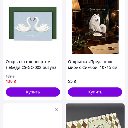
Открытка с конвертом
Открытка «Предлагаю
Лебеди СS-GС-002 buzyna
мир» с Симбой, 10×15 см
173
₴
138
₴
55
₴
Купить
Купить