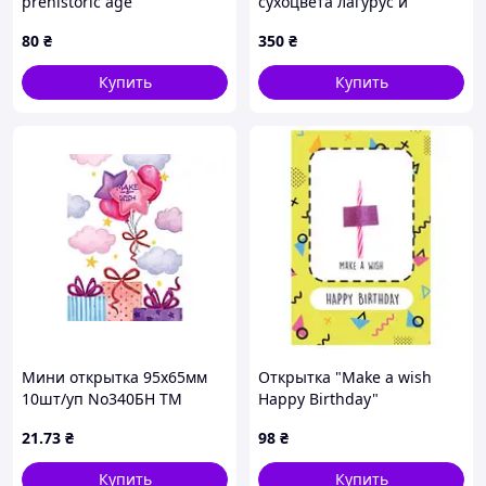
prehistoric age"
сухоцвета лагурус и
лаванды
80
₴
350
₴
Купить
Купить
Мини открытка 95х65мм
Открытка "Make a wish
10шт/уп No340БН ТМ
Happy Birthday"
УПАКОВКИН
21
.73
₴
98
₴
Купить
Купить