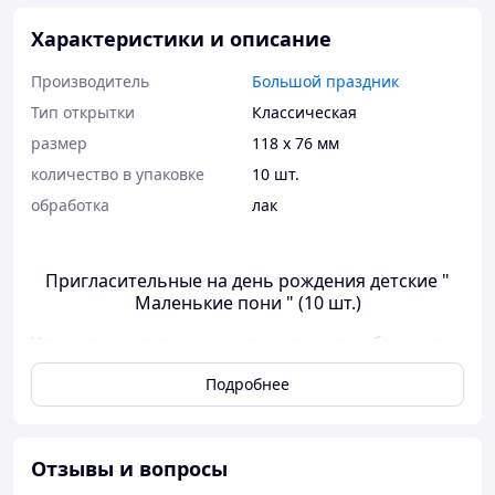
Характеристики и описание
Производитель
Большой праздник
Тип открытки
Классическая
размер
118 х 76 мм
количество в упаковке
10 шт.
обработка
лак
Пригласительные на день рождения детские "
Маленькие пони " (10 шт.)
У вас намечается день рождения вашего ребенка и вы
решили устроить праздник?
Подробнее
В гости придут друзья вашего любимого чада?
Давайте красиво оформлять детский день рождения с
первого шага.
Отзывы и вопросы
Предлагаем разослать пригласительные на детский