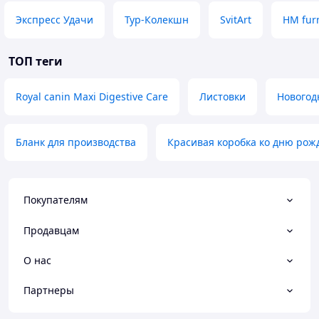
Экспресс Удачи
Тур-Колекшн
SvitArt
HM fur
ТОП теги
Royal canin Maxi Digestive Care
Листовки
Новогод
Бланк для производства
Красивая коробка ко дню рож
Покупателям
Продавцам
О нас
Партнеры