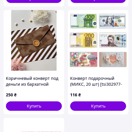
Коричневый конверт под
Конверт подарочный
деньги из бархатной
(МИКС, 20 шт) [tsi302977-
бумаги с сургучным
TCI]
250
₴
116
₴
оттиском ботаника и
открыткой
Купить
Купить