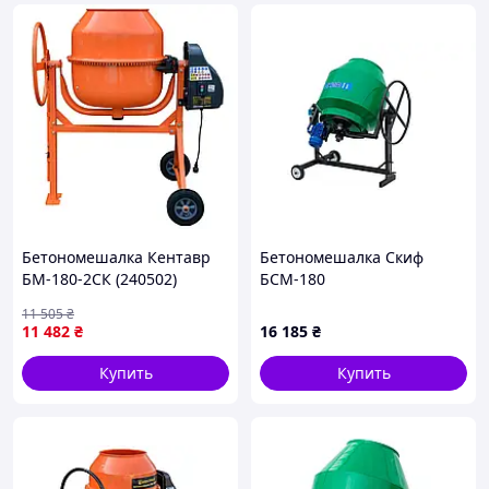
Бетономешалка Кентавр
Бетономешалка Скиф
БМ-180-2СК (240502)
БСМ-180
11 505
₴
11 482
₴
16 185
₴
Купить
Купить