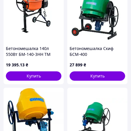
Бетономешалка 140л
Бетономешалка Скиф
550Вт БМ-140-3НН ТМ
БСМ-400
КЕНТАВР
19 395
.13
₴
27 899
₴
Купить
Купить