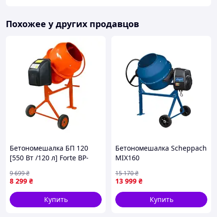
Похожее у других продавцов
Бетономешалка БП 120
Бетономешалка Scheppach
[550 Вт /120 л] Forte BP-
MIX160
127840 бетонка
9 699
₴
15 170
₴
8 299
₴
13 999
₴
Купить
Купить