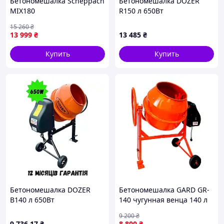
Бетономешалка Scheppach
Бетономешалка DOZER
MIX180
R150 л 650Вт
15 260
₴
13 999
₴
13 485
₴
Купить
Купить
Бетономешалка DOZER
Бетономешалка GARD GR-
В140 л 650Вт
140 чугунная венца 140 л
550 Вт
9 200
₴
9 736
.17
₴
8 800
₴