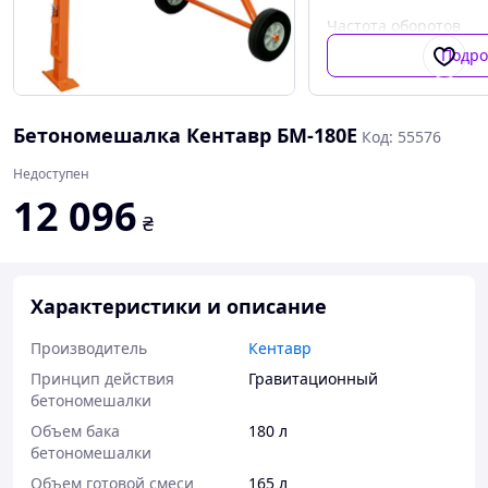
Частота оборотов
барабана
Подро
Бетономешалка Кентавр БМ-180Е
Код: 55576
Недоступен
12 096
₴
Характеристики и описание
Производитель
Кентавр
Принцип действия
Гравитационный
бетономешалки
Объем бака
180 л
бетономешалки
Объем готовой смеси
165 л