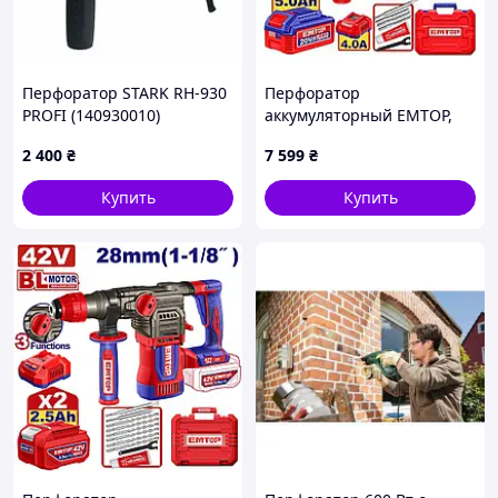
Перфоратор STARK RH-930
Перфоратор
PROFI (140930010)
аккумуляторный EMTOP,
4,5 Дж, 20 В (ELRH202862)
2 400
₴
7 599
₴
Купить
Купить