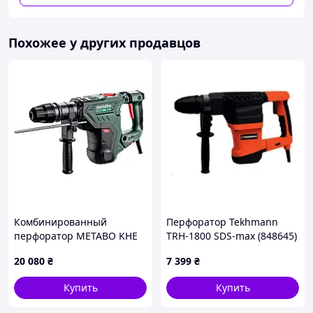
развивать скорость до 850 об/мин. и частоту ударов в
5200 уд/мин с энергией по 7 Дж в каждом.
Антивибрационная система, быстрозажимной патрон
Похожее у других продавцов
SDS-Plus и простая настройка оборотов (0-850 об/мин) –
это далеко не все возможности устройства.
Модель оснащена первоклассной системой
принудительного воздушного охлаждения. Перегрев во
время работы исключен. Долговечность оборудования
также на высоте. Редуктор изготовлен из магниевого
сплава.
Корпус
перфоратора
Grand ПЭ-2300
из ударостойкого
пластика и лаковое покрытие на якоре редуктора
повышают устойчивость к механическим
повреждениям и защищают от пыли.
Комбинированный
Перфоратор Tekhmann
Данная модель перфоратора поставляется в
перфоратор METABO KHE
TRH-1800 SDS-max (848645)
пластиковом кейсе с набором долбежного и бурильного
5-40
инструмента, что упрощает хранение и
20 080
₴
7 399
₴
транспортировку.
Купить
Купить
Особенности