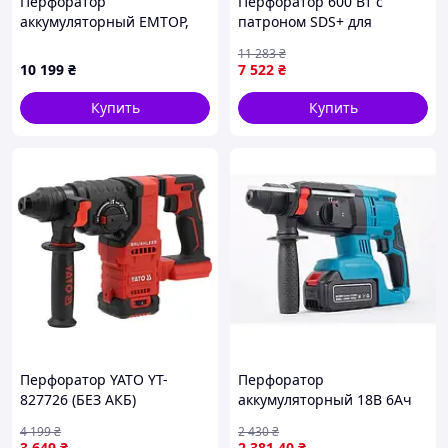
Перфоратор
Перфоратор 600 Вт с
аккумуляторный EMTOP,
патроном SDS+ для
4,5 Дж, 42В (ELRH422882)
сверления и долбления в
11 283
₴
бетоне и дереве 2.2 кг
10 199
₴
7 522
₴
FLAME
Купить
Купить
Перфоратор YATO YT-
Перфоратор
827726 (БЕЗ АКБ)
аккумуляторный 18В 6Ач
Безщеточный 2 акб
4 199
₴
2 430
₴
3 649
₴
2 381
.40
₴