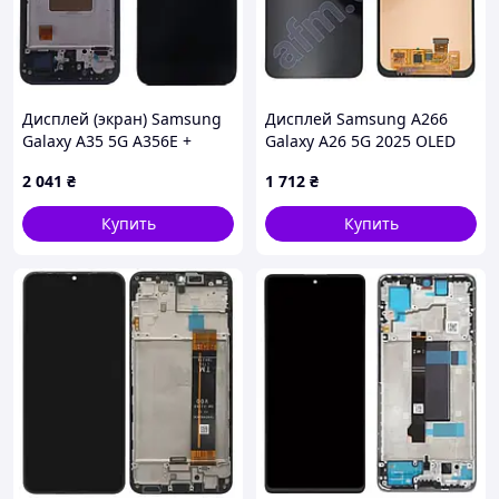
Дисплей (экран) Samsung
Дисплей Samsung A266
Galaxy A35 5G A356E +
Galaxy A26 5G 2025 OLED
тачскрин с рамкой
черный
2 041
₴
1 712
₴
(черный OLED Small Glass)
Купить
Купить