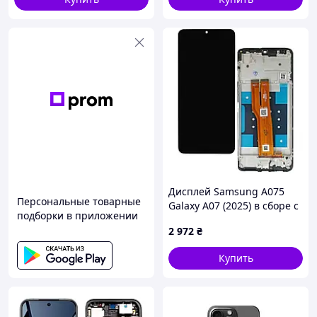
Дисплей Samsung A075
Персональные товарные
Galaxy A07 (2025) в сборе с
подборки в приложении
сенсором и рамкой black
2 972
₴
service orig
Купить