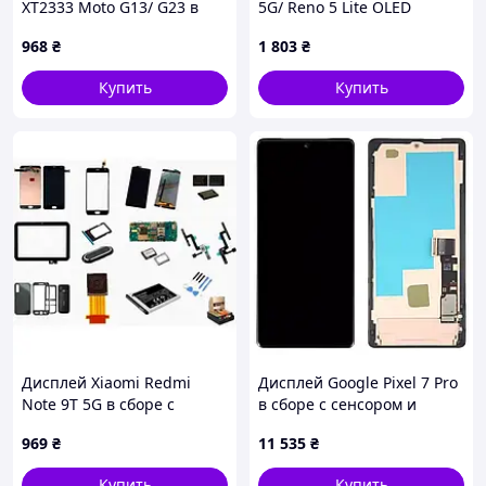
XT2333 Moto G13/ G23 в
5G/ Reno 5 Lite OLED
сборе с сенсором black
черный + рамка
968
₴
1 803
₴
(Welmy)
Купить
Купить
Дисплей Xiaomi Redmi
Дисплей Google Pixel 7 Pro
Note 9T 5G в сборе с
в сборе с сенсором и
сенсором Nightfall Black
рамкой black (оригинал
969
₴
11 535
₴
FULL orig
переклей) rev Samsung
Купить
Купить