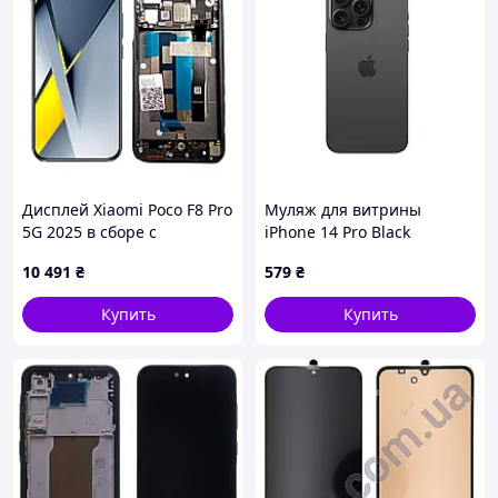
Дисплей Xiaomi Poco F8 Pro
Муляж для витрины
5G 2025 в сборе с
iPhone 14 Pro Black
сенсором и рамкой Black
Titanium, оригинальный
10 491
₴
579
₴
service orig
дизайн, однотонная
окраска
Купить
Купить