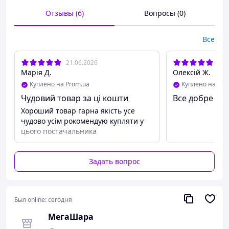
Отзывы (6)
Вопросы (0)
Все
21.06.2026
06.
Марія Д.
Олексій Ж.
Куплено на Prom.ua
Куплено на Pro
Чудовий товар за ці кошти
Все добре дя
Хороший товар гарна якість усе
чудово усім рокомендую купляти у
цього постачальника
Задать вопрос
Был online:
сегодня
МегаШара