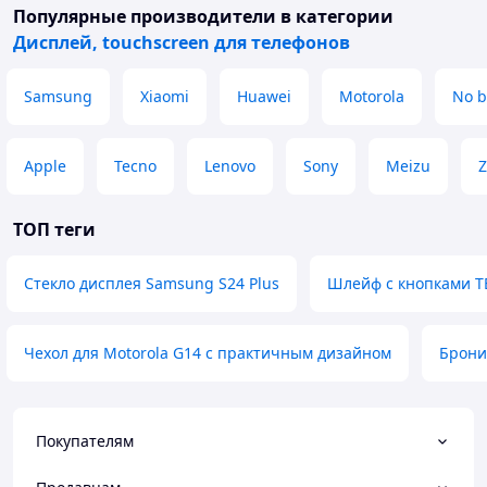
Популярные производители
в категории
Дисплей, touchscreen для телефонов
Samsung
Xiaomi
Huawei
Motorola
No b
Apple
Tecno
Lenovo
Sony
Meizu
Z
ТОП теги
Стекло дисплея Samsung S24 Plus
Шлейф с кнопками T
Чехол для Motorola G14 с практичным дизайном
Брони
Покупателям