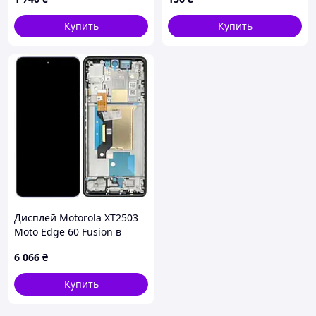
Black OLED
Купить
Купить
Дисплей Motorola XT2503
Moto Edge 60 Fusion в
сборе с сенсором и рамкой
6 066
₴
(Slipstream) blue Original
PRC
Купить