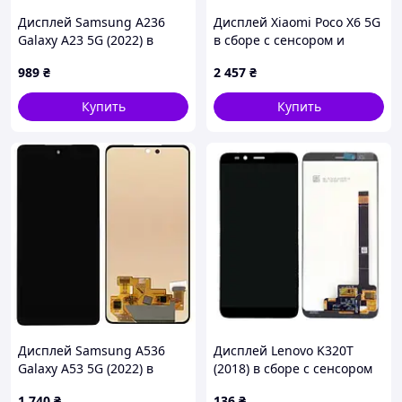
Дисплей Samsung A236
Дисплей Xiaomi Poco X6 5G
Galaxy A23 5G (2022) в
в сборе с сенсором и
сборе с сенсором и рамкой
рамкой Black OLED
989
₴
2 457
₴
black service pack
Купить
Купить
Дисплей Samsung A536
Дисплей Lenovo K320T
Galaxy A53 5G (2022) в
(2018) в сборе с сенсором
сборе с сенсором Awesome
black
1 740
₴
136
₴