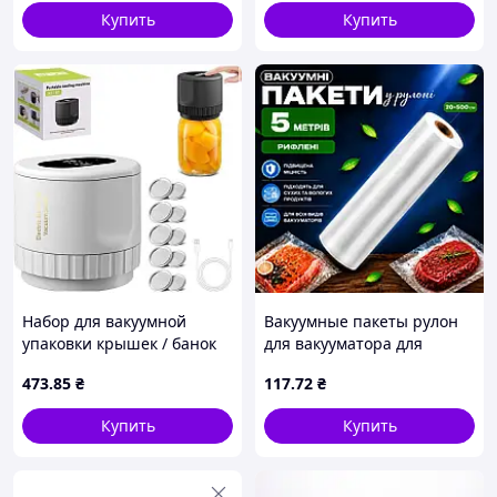
Купить
Купить
Набор для вакуумной
Вакуумные пакеты рулон
упаковки крышек / банок
для вакууматора для
XL-856
хранения продуктов
473
.85
₴
117
.72
₴
рифленая пищевая
плёнка, 1 рулон, 5м,
Купить
Купить
ширина 20 см .Хит!