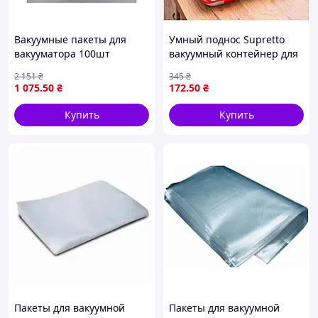
Вакуумные пакеты для
Умный поднос Supretto
вакууматора 100шт
вакуумный контейнер для
рифленые для хранения и
хранения продуктов и
2 151
₴
345
₴
замораживания продуктов
нарезки с крышкой
1 075
.50
₴
172
.50
₴
15х35см
Купить
Купить
Пакеты для вакуумной
Пакеты для вакуумной