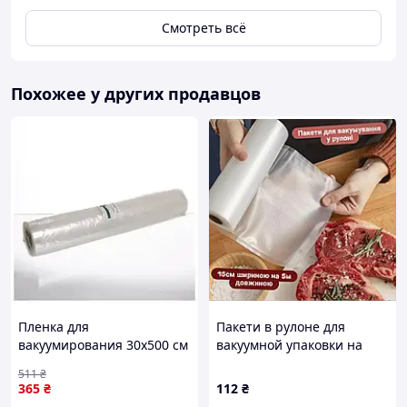
Смотреть всё
Похожее у других продавцов
Пленка для
Пакети в рулоне для
вакуумирования 30x500 см
вакуумной упаковки на
для дома полиэтилен
15см*5 м Пищевые пакеты
511
₴
Sokany BT-15597
365
₴
112
₴