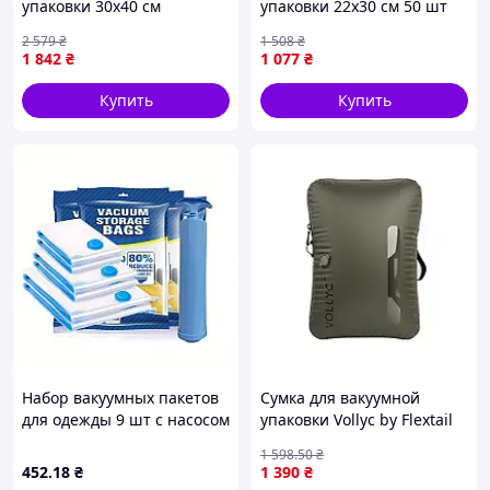
упаковки 30х40 см
упаковки 22х30 см 50 шт
многоразовые 60 шт CASO
для хранения продуктов
2 579
₴
1 508
₴
MK-11374
прозрачные Princess MK-
1 842
₴
1 077
₴
11107
Купить
Купить
Набор вакуумных пакетов
Сумка для вакуумной
для одежды 9 шт с насосом
упаковки Vollyc by Flextail
| Компактное хранение
(EZY PACK), размер М
1 598
.50
₴
вещей 9 шт с насосом
452
.18
₴
1 390
₴