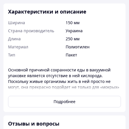
Характеристики и описание
Ширина
150 мм
Страна производитель
Украина
Длина
250 мм
Материал
Полиэтилен
Тип
Пакет
Основной причиной сохранности еды в вакуумной
упаковке является отсутствие в ней кислорода.
Поскольку живые организмы жить в ней просто не
могут, она прекрасно подойдет не только для «мокрых»
продуктов (фарша, сыра, рыбы), но и для сухих (орехов
или сушки) и сыпучих (например, сахара или муки).
Подробнее
Состав:
смесь полимерных материалов
Способ применения:
упаковка, маринование,
приготовление продуктов питания
Отзывы и вопросы