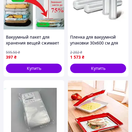
Вакуумный пакет для
Пленка для вакуумной
хранения вещей сжимает
упаковки 30х600 см для
одежду и текстиль для
хранения продуктов 2 шт
595
.50
₴
2 202
₴
экономии пространства в
CASO PS-9970
397
₴
1 573
₴
доме FLAME
Купить
Купить