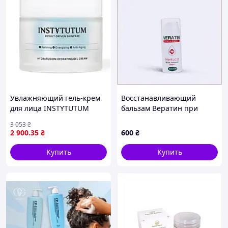
Увлажняющий гель-крем
Восстанавливающий
для лица INSTYTUTUM
бальзам Вератин при
HydraFusion Hydrating Gel
грибке и ВПЧ 6E832887P
3 053
₴
Cream с 4 видами
2 900
.35
₴
600
₴
гиалуроновой кислоты, 50
мл
Купить
Купить