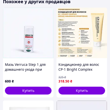
Похожее у других продавцов
Мазь Verruca Step 1 для
Кондиционер для волос
домашнего ухода при
CP-1 Bright Complex
папилломах 68328X87X
Intense Nourishing
325
₴
Conditioner 100 мл -
600
₴
318
.50
₴
интенсивно питательный
кондиционер с кератином,
Купить
Купить