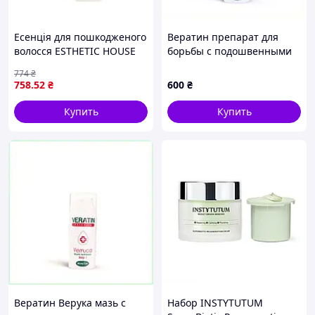
Есенція для пошкодженого
Вератин препарат для
волосся ESTHETIC HOUSE
борьбы с подошвенными
CP-1 The Remedy Silk
бородавками 683XK2887
774
₴
Essence , 150 мл
758
.52
₴
600
₴
Купить
Купить
Вератин Верука мазь с
Набор INSTYTUTUM