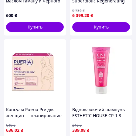
маслом таману и черного
SuperBiotic Regenerating
тмина, P68328AK87
Cream Next-Gen 50 мл +
6 736
₴
рефил SuperBiotic
600
₴
6 399
.20
₴
Regenerating Cream
Купить
Купить
Капсулы Pueria Pre для
Відновлюючий шампунь
женщин — планирование
ESTHETIC HOUSE CP-1 3
беременности, 30 шт
Seconds Hair Fill-Up
649
₴
346
₴
Shampoo , 100 мл
636
.02
₴
339
.08
₴