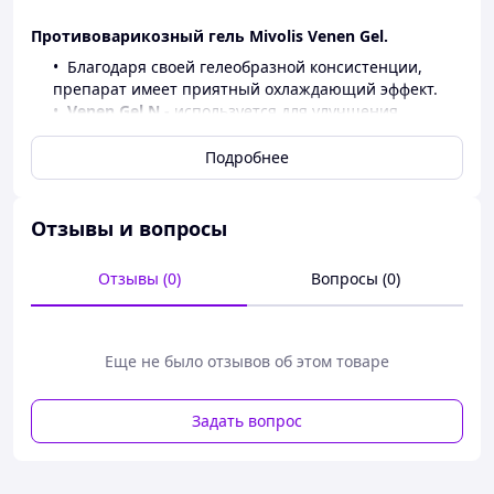
Противоварикозный гель Mivolis Venen Gel.
Благодаря своей гелеобразной консистенции,
препарат имеет приятный охлаждающий эффект.
Venen Gel N -
используется для улучшения
состояния уставших ног.
Гель быстро впитывается в кожу, не оставляет
Подробнее
жирных следов.
Активные ингредиенты: экстракта
конского каштана - 3,2
Отзывы и вопросы
г; эвкалипт; левоментол; ментол - 80%.
Отзывы (0)
Вопросы (0)
Еще не было отзывов об этом товаре
Задать вопрос