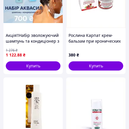
Акція!!Набір зволожуючий
Рослина Карпат крем-
шампунь та кондиціонер з
бальзам при хронических
акваксилом CP-1 Aquaxyl
болях суставов, 74P63917P
1 276
₴
Complex Intense Moisture
1 122
.88
₴
380
₴
500ml
Купить
Купить