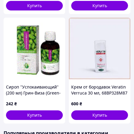
Купить
Купить
Сироп "Успокаивающий"
Крем от бородавок Veratin
(200 мл) Грин-Виза (Green-
Verruca 30 мл, 68BP328M87
Visa)
242
₴
600
₴
Купить
Купить
Популярные производители
в категории