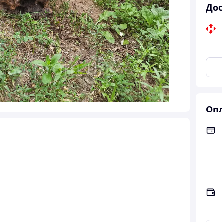
Дос
Опл