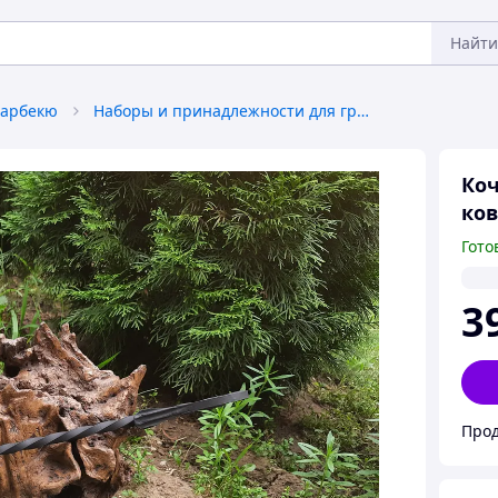
Найти
барбекю
Наборы и принадлежности для гриля и тандыра
Коч
ков
Гото
3
Прод