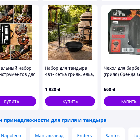
альный набор
Набор для тандыра
Чехол для барб
инструментов для
4в1- сетка гриль, елка,
(гриля) бренда Gr
кю из
конус, чугунная
Meister.
веющей стали в
жаровня (диаметр 22 -
1 920
₴
660
₴
ой сумке
40 см)
Купить
Купить
Купить
и принадлежности для гриля и тандыра
Napoleon
Мангалзавод
Enders
Santos
Lu