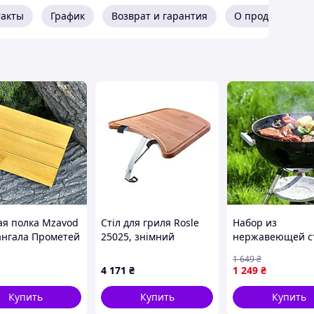
такты
График
Возврат и гарантия
О продавце
ая полка Mzavod
Стіл для гриля Rosle
Набор из
ангала Прометей
25025, знімний
нержавеющей с
12 шампуров
для гриля и бар
1 649
₴
ое дерево
предметов в сум
4 171
₴
1 249
₴
ОКС
чехле / Инстру
для мангала
Купить
Купить
Купить