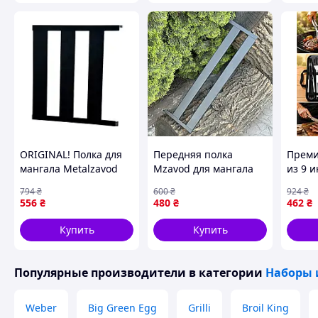
ORIGINAL! Полка для
Передняя полка
Преми
мангала Metalzavod
Mzavod для мангала
из 9 
Прометей на 9-12
Прометей на 9
барбе
794
₴
600
₴
924
₴
шампуров, боковая,
шампуров
нержа
556
₴
480
₴
462
₴
металлическая (PLK-
металлическая
удобн
MDR12) - Качество!
Купить
Купить
Гарантия!
Популярные производители
в категории
Наборы 
Weber
Big Green Egg
Grilli
Broil King