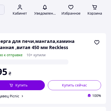
Кабинет
Уведомления
Избранное
Корзина
ерга для печи,мангала,камина
анная ,витая 450 мм Reckless
во к отправке
10+ купили
95
₴
Купить
Купить сейчас
100%
авец Picnic