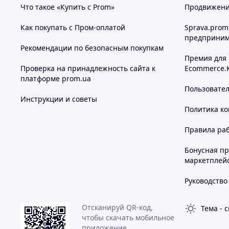
Что такое «Купить с Prom»
Продвижение
Как покупать с Пром-оплатой
Sprava.prom
предприним
Рекомендации по безопасным покупкам
Премия для
Проверка на принадлежность сайта к
Ecommerce.
платформе prom.ua
Пользовате
Инструкции и советы
Политика к
Правила ра
Бонусная п
маркетплей
Руководство
Отсканируй QR-код,
Тема
-
с
чтобы скачать мобильное
приложение