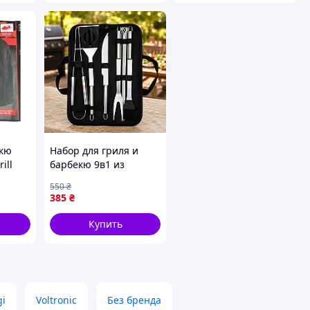
екю
Набор для гриля и
ill
барбекю 9в1 из
нержавеющей стали,
550
₴
Черный / Комплект
385
₴
инструментов для
шашлыка /
Купить
Инструменты для
барбекю
gi
Voltronic
Без бренда