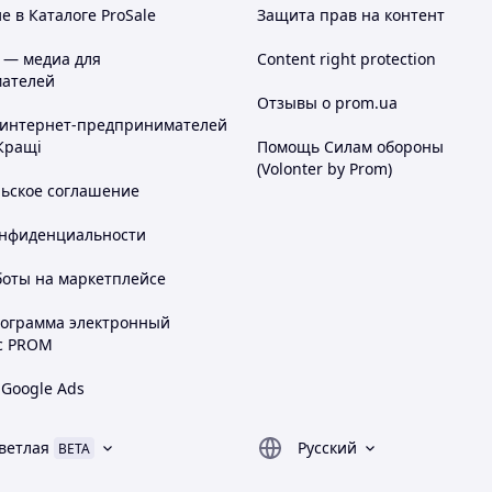
 в Каталоге ProSale
Защита прав на контент
 — медиа для
Content right protection
ателей
Отзывы о prom.ua
 интернет-предпринимателей
Кращі
Помощь Силам обороны
(Volonter by Prom)
льское соглашение
онфиденциальности
боты на маркетплейсе
рограмма электронный
с PROM
 Google Ads
ветлая
Русский
BETA