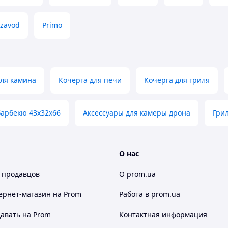
zavod
Primo
для камина
Кочерга для печи
Кочерга для гриля
барбекю 43x32x66
Аксессуары для камеры дрона
Гри
О нас
 продавцов
О prom.ua
ернет-магазин
на Prom
Работа в prom.ua
авать на Prom
Контактная информация