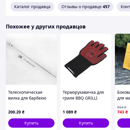
Каталог продавца
Отзывы о продавце
457
Кон
Похожие товары по характеристикам
Похожее у других продавцов
Телескопическая
Терморукавичка для
Боков
вилка для барбекю
гриля BBQ GRILLI
для м
65см MDR
77742 Код: 003899
на 9-
854
₴
светл
200
.20
₴
1 089
₴
743
₴
ЕКОБ
Купить
Купить