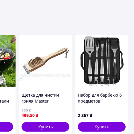
Щетка для чистки
Набор для барбекю 6
тали
гриля Master
предметов
бекю 8
эффективный
нержавеющая сталь
999
₴
ке-
инструмент для
GRILLI 700798 Код:
499
.50
₴
2 367
₴
менты
удаления жира и
012194
остатков пищи
Купить
Купить