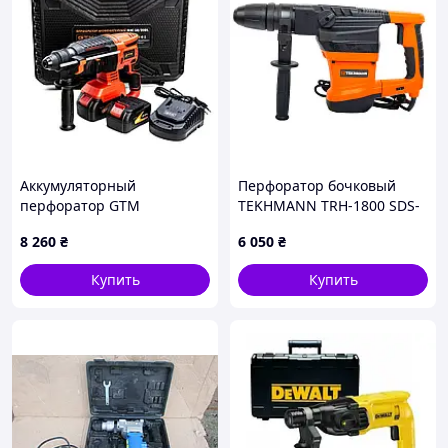
Аккумуляторный
Перфоратор бочковый
перфоратор GTM
TEKHMANN TRH-1800 SDS-
RHC18/26BL
max
8 260
₴
6 050
₴
Купить
Купить