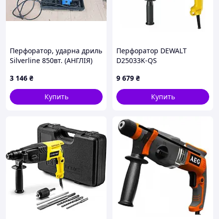
Перфоратор, ударна дриль
Перфоратор DEWALT
Silverline 850вт. (АНГЛІЯ)
D25033K-QS
3.5 дж.
3 146
₴
9 679
₴
Купить
Купить