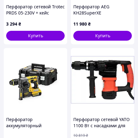
Перфоратор сетевой Trotec
Перфоратор AEG
PRDS 05-230V + кейс
KH28SuperXE
(4415000020)
3 294
₴
11 980
₴
Купить
Купить
Перфоратор
Перфоратор сетевой YATO
аккумуляторный
1100 Вт с насадками для
бесщеточный SDS-Plus
сверления и долбления в
10 819
₴
DeWALT DCH274P2T
кейсе