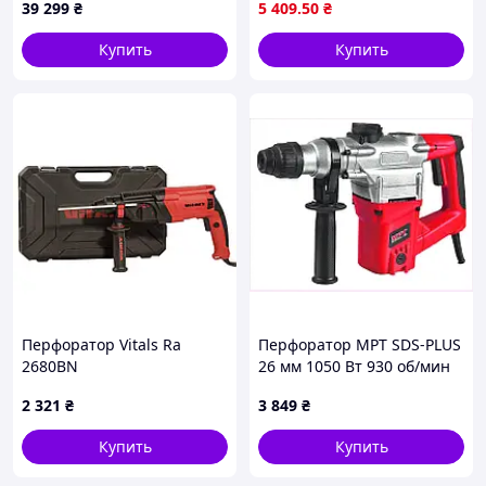
39 299
₴
5 409
.50
₴
Купить
Купить
Перфоратор Vitals Ra
Перфоратор MPT SDS-PLUS
2680BN
26 мм 1050 Вт 930 об/мин
4500 уд/мин 4.5 Дж 3
2 321
₴
3 849
₴
режима аксессуары 5 шт
кейс M, 4873E7K73
Купить
Купить