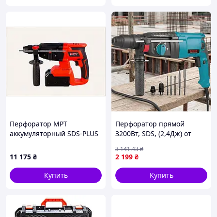
пика и зубило;
передняя рукоятка;
ограничитель глубины;
пластиковый кейс;
инструкция;
гарантийный талон.
Технические характеристики:
Источник питания: Сеть
Максимальная мощность, Вт: 820
Напряжение, В: 220
Скорость вращения, об/мин: 0-1300
Перфоратор MPT
Количество ударов, уд/мин: 0-4800
Перфоратор прямой
аккумуляторный SDS-PLUS
Энергия удара, Дж: 3,0
3200Вт, SDS, (2,4Дж) от
26 мм 21V Li-ion 4 А·ч 1400
Система фиксации: SDS-plus
сети, BOXER BX-8501,
3 141
.43
₴
об/мин 4500 уд/мин 1.5 Дж
Максимальный диаметр сверления, мм:
Синий / Электрический
11 175
₴
2 199
₴
3 режим 69KA88068
бетон 26, дерево 40, сталь 13
перфоратор / Ударный
перфоратор
Купить
Купить
Гарантия 24 месяцев.