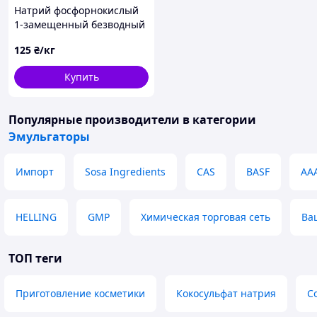
Натрий фосфорнокислый
1-замещенный безводный
пищ. (мешок 25кг)
125
₴/кг
Купить
Популярные производители
в категории
Эмульгаторы
Импорт
Sosa Ingredients
CAS
BASF
АА
HELLING
GMP
Химическая торговая сеть
Ва
ТОП теги
Приготовление косметики
Кокосульфат натрия
С