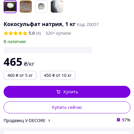
Кокосульфат натрия, 1 кг
Код: Z0057
5.0
(4)
320+ купили
В наличии
465
₴/кг
460
₴
от 5 кг
450
₴
от 10 кг
Купить
Купить сейчас
97%
Продавец V-DECORE