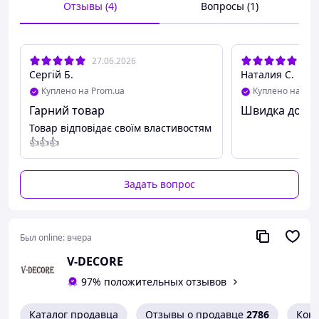
decore.com.ua
Отзывы (4)
Вопросы (1)
Характеристики:
27.06.2026
24.
Внешний вид – Хлопья
Сергій Б.
Наталия С.
Цвет – От белого до желтого
Куплено на Prom.ua
Куплено на Pro
Гарний товар
Швидка доста
Запах – Характерный
Товар відповідає своїм властивостям
Растворимость – Вода
👍👍👍
Уровень PH-10
INCI - Sodium Cocosulfate
Задать вопрос
Производитель - Индия
Был online:
вчера
V-DECORE
97% положительных отзывов
Каталог продавца
Отзывы о продавце
2786
Кон