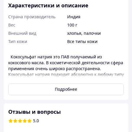
Характеристики и описание
Страна производитель
Индия
Вес
100 г
Внешний вид
хлопья, палочки
Тип кожи
Все типы кожи
Кокосульфат натрия это ПАВ получаемый из
кокосового масла. В косметической деятельности сфера
применения очень широко распространена.
Кокосульфат натрия подходит абсолютно к любому типу
кожи, при этом не пересушивает ее и очищает.
Данный вид ПАВ добавляют в шампуни, гели, мыло,
Подробнее
бомбочки для ванн и т.д. Кокосульфат натрия отлично
комбинируется с горячей водой, но стоит заместить,
что он не растворяется, ни в каком масле. Внешний
вид представляет собой белые или желтоватые хлопья
Отзывы и вопросы
с характерным запахом. Приобрести Кокосульфат
5.0
натрия самого лучшего качества и по самой выгодной
цене в Украине можно благодаря компании V-