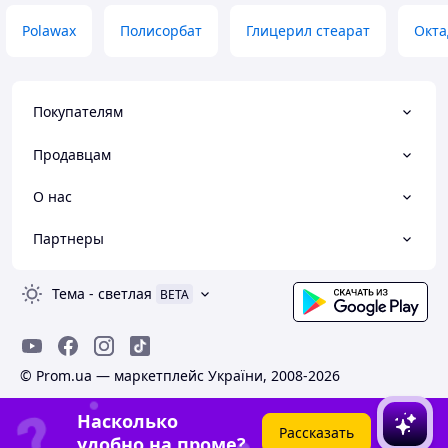
Polawax
Полисорбат
Глицерил стеарат
Окта
Покупателям
Продавцам
О нас
Партнеры
Тема
-
светлая
BETA
© Prom.ua — маркетплейс України, 2008-2026
Насколько
Рассказать
удобно на проме?