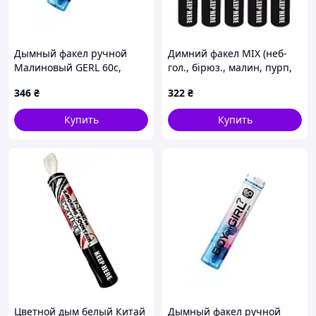
Дымный факел ручной
Димний факел MIX (неб-
Малиновый GERL 60с,
гол., бірюз., малин, пурп,
MAXSEM
бор), 60сек, 160мм, ЦІНА ЗА
346
₴
322
₴
УП. 5ШТ, MAXSEM
Купить
Купить
Цветной дым белый Китай
Дымный факел ручной