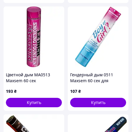
Цветной дым МА0513
Гендерный дым 0511
Maxsem 60 сек
Maxsem 60 сек для
"Raspberries" розовый
определения пола ребенка
193
₴
107
₴
"Boy or girl" - розовый
Купить
Купить