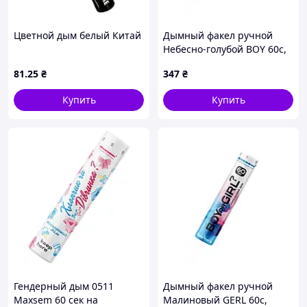
Цветной дым белый Китай
Дымный факел ручной
Небесно-голубой BOY 60с,
MAXSEM
81
.25
₴
347
₴
Купить
Купить
Гендерный дым 0511
Дымный факел ручной
Maxsem 60 сек на
Малиновый GERL 60с,