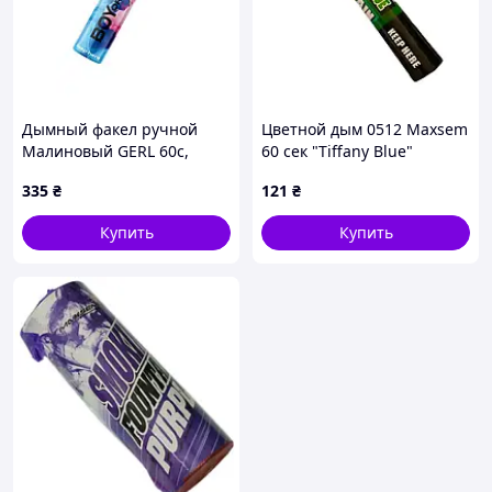
Дымный факел ручной
Цветной дым 0512 Maxsem
Малиновый GERL 60с,
60 сек "Tiffany Blue"
MAXSEM
тиффани
335
₴
121
₴
Купить
Купить