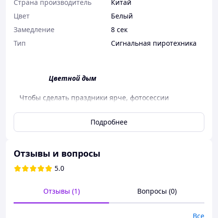
Страна производитель
Китай
Цвет
Белый
Замедление
8 сек
Тип
Сигнальная пиротехника
Цветной дым
Чтобы сделать праздники ярче, фотосессии
оригинальнее, а вечеринки зажигательней, можно
добавить небольшую изюминку -
цветной дым
того
Подробнее
оттенка, который вам нравится больше всего, или
устроить настоящий цветовой ураган из дыма.
Цветной дым (дымовая шашка) — это пиротехника,
Отзывы и вопросы
относящаяся к первому классу безопасности. Это
5.0
самый низкий уровень, который присваивают простым
и максимально-безопасным пиротехническим
изделиям.
Отзывы (1)
Вопросы (0)
Также к особенностям цветного дыма можно
отнести следующие моменты:
Все