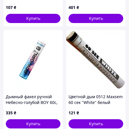
определения пола ребенка
MAXSEM
107
₴
401
₴
"Хлопчик чи дівчинка" -
голубой
Купить
Купить
Дымный факел ручной
Цветной дым 0512 Maxsem
Небесно-голубой BOY 60с,
60 сек "White" белый
MAXSEM
335
₴
121
₴
Купить
Купить