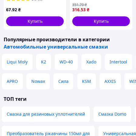
351
.70
₴
67
.92
₴
316
.53
₴
Купить
Купить
Популярные производители
в категории
Автомобильные универсальные смазки
Liqui Moly
K2
WD-40
Xado
Intertool
APRO
Nowax
Сила
KSM
AXXIS
WI
ТОП теги
Смазка для резиновых уплотнителей
Смазка Domo
Преобразователь ржавчины 150мл для
Универсальная