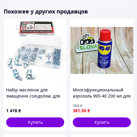
Похожее у других продавцов
Набір маслянок для
Многофункциональный
змащення солідолом, для
аэрозоль WD-40 200 мл для
смазки 110шт M66499
защиты и смазки
763
₴
различных поверхностей
1 418
₴
381
.50
₴
Купить
Купить