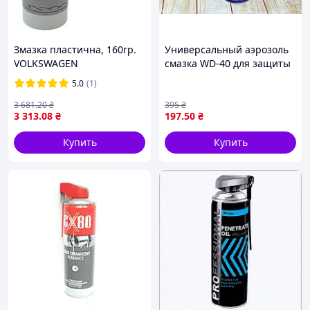
Змазка пластична, 160гр.
Универсальный аэрозоль
VOLKSWAGEN
смазка WD-40 для защиты
VW.G060751A2
от коррозии и ухода за
5.0
(1)
механизмами 400 мл
3 681
.20
₴
395
₴
3 313
.08
₴
197
.50
₴
Купить
Купить