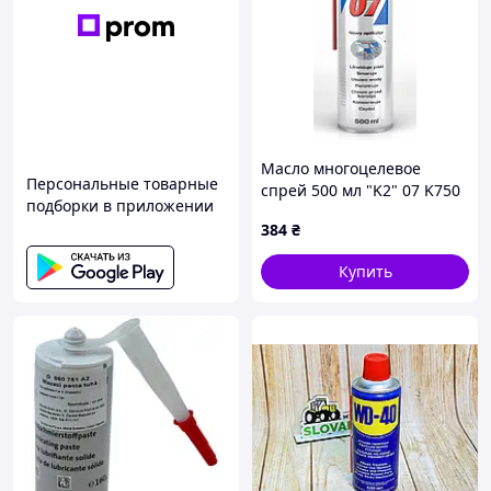
Масло многоцелевое
Персональные товарные
спрей 500 мл "K2" 07 K750
подборки в приложении
с аппликатором (24 шт/
384
₴
кор)
Купить