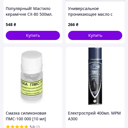
Популярный! Мастило
Универсальное
керамічне CX-80 500мл.
проникающее масло с
Duo спрей - Лучшее
графитом PiTon
548
₴
266
₴
качество только на
773C5M016B
Nukleon.com.ua
Купить
Купить
Смазка силиконовая
Електроспрей 400мл. MPM
ПМС-100 000 [10 мл]
A300
демпферная
5.0
(2)