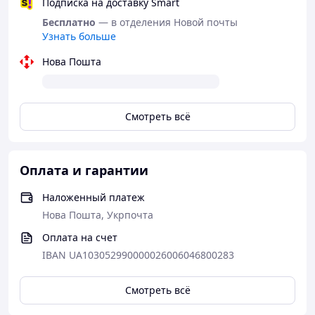
Подписка на доставку Smart
Обработанные электрические контакты
Бесплатно
— в отделения Новой почты
автомобиля отталкивают воду и влагу
Узнать больше
Резиновые уплотнения: окон и дверей,
холодильников, стиральных и посудомоечных
Нова Пошта
машин, автомобилей,вело-, мото-, водного
транспорта и др.
Смазывание шаровых кранов, смесителей,
сифонов
Смотреть всё
Обработка направляющих механизмов уличных
ворот и жалюзи окон/дверей
Сезонная консервация резиновых, пластиковых
и любых композитных материалов
Оплата и гарантии
Препятствует обмерзанию металлических
поверхностей (вытяжки турбированных котлов»
Наложенный платеж
Температурный диапазон работы от - 40 + 250
Нова Пошта, Укрпочта
°С.
Оплата на счет
IBAN UA103052990000026006046800283
Смотреть всё