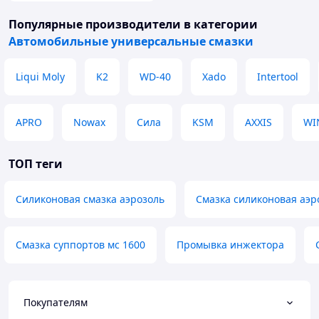
Популярные производители
в категории
Автомобильные универсальные смазки
Liqui Moly
K2
WD-40
Xado
Intertool
APRO
Nowax
Сила
KSM
AXXIS
WI
ТОП теги
Силиконовая смазка аэрозоль
Смазка силиконовая аэр
Смазка суппортов мс 1600
Промывка инжектора
Покупателям