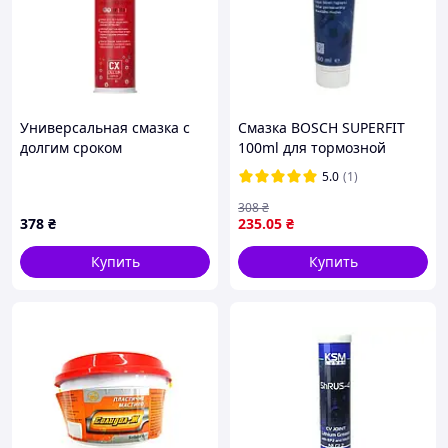
Универсальная смазка с
Смазка BOSCH SUPERFIT
долгим сроком
100ml для тормозной
эксплуатации XADO
системы (5000000150)
5.0
(1)
Unigrease 2 кальциевый
комплекс 450ml (30022_VM)
308
₴
378
₴
235
.05
₴
Купить
Купить