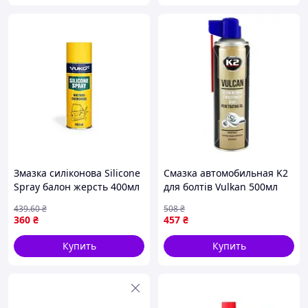
Змазка силіконова Silicone
Смазка автомобильная K2
Spray балон жерсть 400мл
для болтів Vulkan 500мл
ТМ VUKO
(W115)
439
.60
₴
508
₴
360
₴
457
₴
Купить
Купить