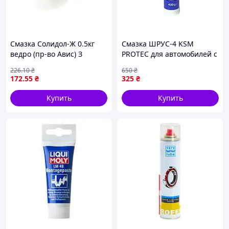
Смазка Солидол-Ж 0.5кг
Смазка ШРУС-4 KSM
ведро (пр-во Авис) З
PROTEC для автомобилей с
957973
полным приводом высокая
226
.10
₴
650
₴
механическая
172
.55
₴
325
₴
стабильность 0.4 кг
Купить
Купить