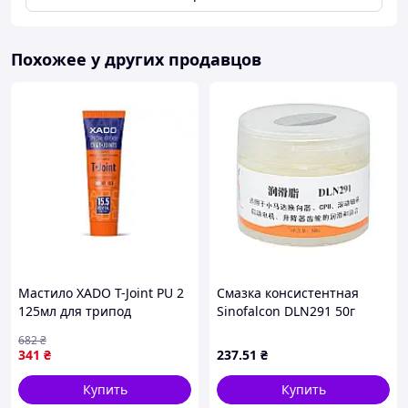
Похожее у других продавцов
Мастило XADO T-Joint PU 2
Смазка консистентная
125мл для трипод
Sinofalcon DLN291 50г
шарнірів з REVITALIZANT
уплотнительная для
682
₴
для захисту від
пневмоклапанов
341
₴
237
.51
₴
зношування
Купить
Купить