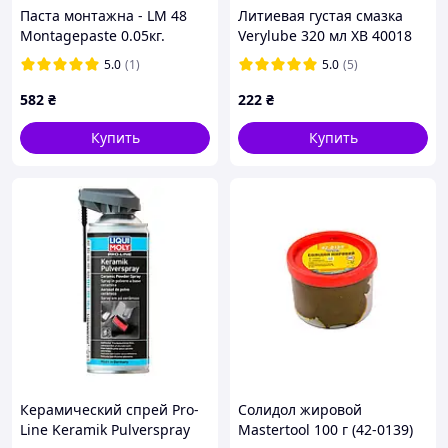
Паста монтажна - LM 48
Литиевая густая смазка
Montagepaste 0.05кг.
Verylube 320 мл XB 40018
5.0
(1)
5.0
(5)
582
₴
222
₴
Купить
Купить
Керамический спрей Pro-
Солидол жировой
Line Keramik Pulverspray
Mastertool 100 г (42-0139)