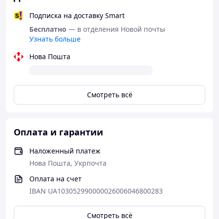
применение:
Подписка на доставку Smart
Баллон встряхнуть.
Бесплатно
— в отделения Новой почты
Распылить тонким слоем на обрабатываемую
Узнать больше
поверхность (деталь, соединение).
При необходимости протереть салфеткой.
Нова Пошта
При сильном загрязнении обработку повторить.
Смотреть всё
Оплата и гарантии
Наложенный платеж
Нова Пошта, Укрпочта
Оплата на счет
IBAN UA103052990000026006046800283
Смотреть всё