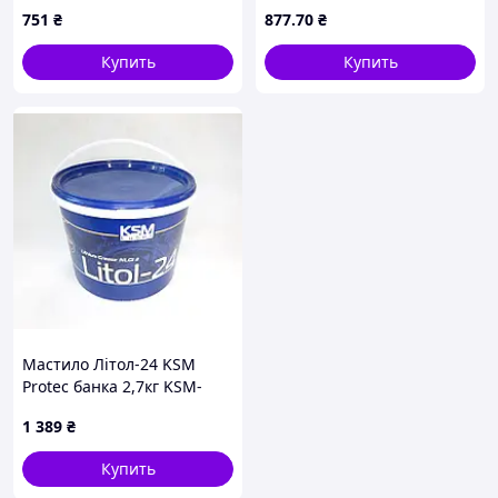
0,4 л
(10 шт.) MDR
751
₴
877
.70
₴
Купить
Купить
Мастило Літол-24 KSM
Protec банка 2,7кг KSM-
L2427
1 389
₴
Купить