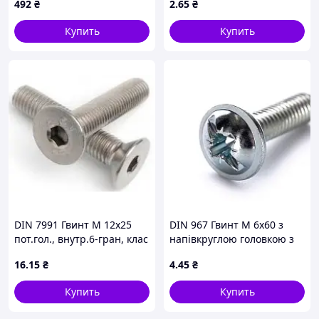
492
₴
2
.65
₴
Купить
Купить
DIN 7991 Гвинт М 12х25
DIN 967 Гвинт М 6х60 з
пот.гол., внутр.6-гран, клас
напівкруглою головкою з
міцності 10.9,
буртиком, клас міцності
16
.15
₴
4
.45
₴
оцинкований
4.6, оцинкований
Купить
Купить