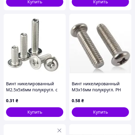
Купить
Купить
Винт никелированный
Винт никелированный
М2.5х5х6мм полукругл. с
М3х16мм полукругл. PH
буртиком PH
0
.31
₴
0
.58
₴
Купить
Купить