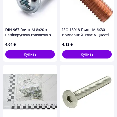
DIN 967 Гвинт М 8х20 з
ISO 13918 Гвинт М 6Х30
напівкруглою головкою з
приварний, клас міцності
буртиком, клас міцності
4.8, обміднений
4
.64
₴
4
.13
₴
4.6, оцинкований
Купить
Купить