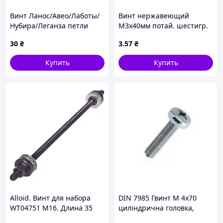
Винт Ланос/Авео/Лаботы/
Винт нержавеющий
Нубира/Леганза петли
М3х40мм потай. шестигр.
замка двери (красно 10)
нерж. 304
30
₴
3
.57
₴
(94501688) GM
Купить
Купить
Alloid. Винт для набора
DIN 7985 Гвинт М 4х70
WT04751 M16. Длина 35
циліндрична головка,
см.
кл.міц. 4.8, оцинкований