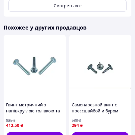
Смотреть всё
Похожее у других продавцов
Гвинт метричний з
Самонарезной винт с
напівкруглою голівкою та
прессшайбой и буром
пресшайбою DIN 967 для
4,2х51 для крепления в
825
₴
588
₴
кріплення в конструкціях
древесине и металле ТМ
412
.50
₴
294
₴
100шт
КРЕПТЕХ