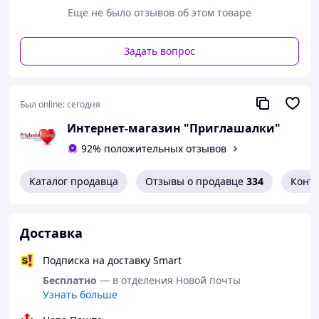
читабельный шрифт.
Еще не было отзывов об этом товаре
Пример оформления текста приглашения и списка
гостей:
Задать вопрос
……………………………………
Приглашаем Вас на торжество, посвященное нашему
бракосочетанию,
Был online:
сегодня
которое состоится 12 августа 2022 года в 15.00.
Интернет-магазин "Приглашалки"
Свадебный банкет начнется в 17.00 в ресторане
92% положительных отзывов
«Прага».
Каталог продавца
Отзывы о продавце
334
Конт
С уважением, Максим и Марина
1. Дорогие папа и мама!
Доставка
2. Уважаемые Сергей и Наталия!
Подписка на доставку Smart
3. Дорогой Виталий!
Бесплатно
— в отделения Новой почты
4. Любимая бабушка!
Узнать больше
5. …………………………