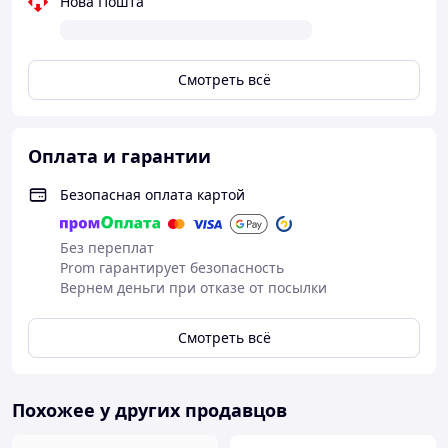
Нова Пошта
и т.д.
Смотреть всё
Свадебные пригласительные передается заказчику в
Оплата и гарантии
разобранном виде (для того, чтобы Ваш заказ был
доставлен целым и невредимым).
Безопасная оплата картой
Собираются приглашения очень легко и не требуют
никаких дополнительный материалов.
Без переплат
Для примера будет собрана одна открытка.
Prom гарантирует безопасность
Вернем деньги при отказе от посылки
Смотреть всё
Похожее у других продавцов