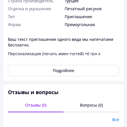
Страна производитель
Турция
Отделка и украшения
Печатный рисунок
Тип
Приглашение
Форма
Прямоугольная
Ваш текст приглашения одного вида мы напечатаем
бесплатно.
Персонализация (печать имен гостей) +6 грн к
стоимости пригласительного.
Минимальный заказ - 15 шт.
Подробнее
Вы можете заказать менее 15 шт с доплатой 75 грн к
общей сумме заказа.
Печать логотипов, фотографий и дополнительных
Отзывы и вопросы
элементов +75 грн к общей сумме заказа.
Отзывы (0)
Вопросы (0)
Закажите приглашения с запасом 5-10% на случай
появления дополнительных гостей в ходе подготовки.
Наш дизайнер разместит
текст на приглашении
Все
наиболее гармонично, а также подберет красивый и