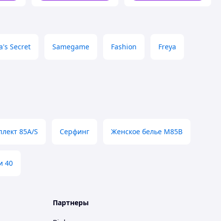
a's Secret
Samegame
Fashion
Freya
лект 85A/S
Серфинг
Женское белье M85B
и 40
Партнеры