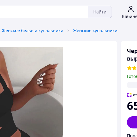
Найти
Кабин
Женское белье и купальники
Женские купальники
Чер
выр
Гото
о
6
Прод