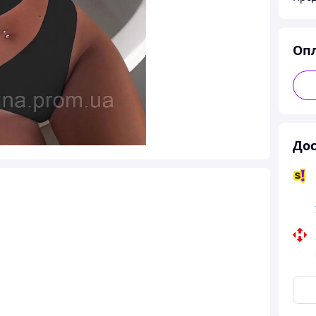
Оп
Дос