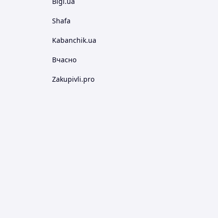
Bigl.ua
Shafa
Kabanchik.ua
Вчасно
Zakupivli.pro