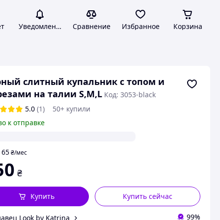
ет
Уведомления
Сравнение
Избранное
Корзина
ный слитный купальник с топом и
езами на талии S,M,L
Код: 3053-black
5.0
(1)
50+ купили
во к отправке
65
т
₴
/мес
50
₴
Купить
Купить сейчас
99%
авец Look by Katrina