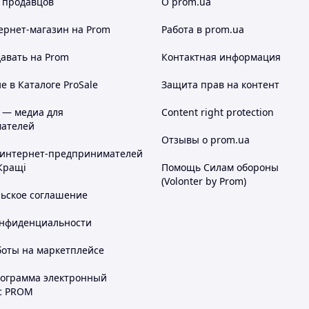
 продавцов
О prom.ua
ернет-магазин
на Prom
Работа в prom.ua
авать на Prom
Контактная информация
 в Каталоге ProSale
Защита прав на контент
 — медиа для
Content right protection
ателей
Отзывы о prom.ua
 интернет-предпринимателей
Кращі
Помощь Силам обороны
(Volonter by Prom)
льское соглашение
онфиденциальности
боты на маркетплейсе
рограмма электронный
с PROM