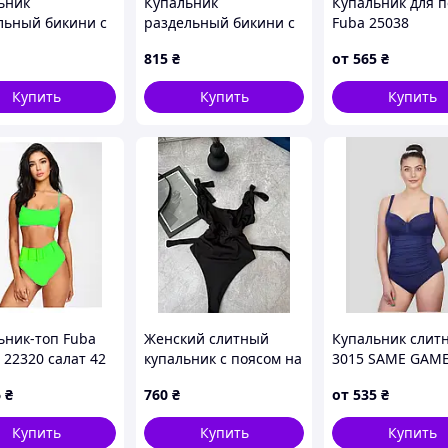
ьник
Купальник
Купальник для 
льный бикини с
раздельный бикини с
Fuba 25038
 на запах
треугольными
малиновый 52 54
815
₴
от
565
₴
чашками на завязках
60 УКР размеры
Купить
Купить
Купить
ьник-топ Fuba
Женский слитный
Купальник слит
 22320 салат 42
купальник с поясом на
3015 SAME GAM
 УКР размеры
завязке SF 0210
Амелия синий 4
6
₴
760
₴
от
535
₴
размеры
Купить
Купить
Купить