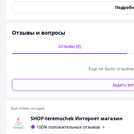
Размеры
Подробн
Длина
70 мм
Ширина
110 мм
Отзывы и вопросы
Пользовательские характеристики
Тип открытки
Классическая
Отзывы (0)
Пригласительные открытки маленькие пони на де
двухсторонние 10 шт
Еще не было отзывов
Пригласительное двухстороннее :
с одной стороны - яркий рисунок.
Задать во
с другой - место для заполнения информации о тор
Был online:
сегодня
SHOP-teremochek Интернет магазин
100% положительных отзывов