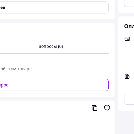
ее
Опл
Вопросы (0)
тский день рождения тематические
 об этом товаре
прос
жестве.http://teremok-shop.com.ua