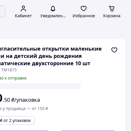
Кабинет
Уведомления
Избранное
Корзина
игласительные открытки маленькие
и на детский день рождения
атические двухсторонние 10 шт
: TM1815
во к отправке
0
.50
₴/упаковка
з у продавца — от 150 ₴
₴
от 2 упаковок