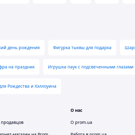
кий день рождения
Фигурка тыквы для подарка
Шари
фра на праздник
Игрушка паук с подсвеченными глазами
для Рождества и Хэллоуина
О нас
 продавцов
О prom.ua
ернет-магазин
на Prom
Работа в prom.ua