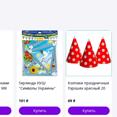
жками
Гирлянда НУШ
Колпаки праздничные
" MK
"Символы Украины"
Горошек красный 20
й
13105165, 9 элементов
шт набор 15см картон
декор конусы на день
101
₴
69
₴
рождения для девочек
вещ
Купить
Купить