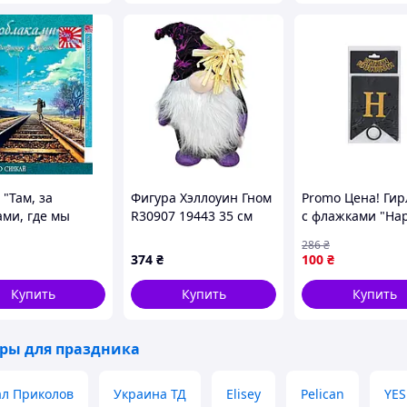
"Там, за
Фигура Хэллоуин Гном
Promo Цена! Ги
ами, где мы
R30907 19443 35 см
с флажками "Ha
ли побывать |
черная
Birthday" MK
286
₴
ace Promised in
5955(Black) черн
374
₴
100
₴
rly Days "
только на
ZaGrosh.com.ua
Купить
Купить
Купить
ары для праздника
л Приколов
Украина ТД
Elisey
Pelican
YES