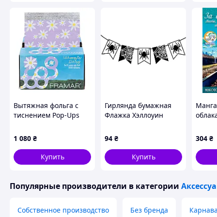
Вытяжная фольга с
Гирлянда бумажная
Манга 
тиснением Pop-Ups
Флажка Хэллоуин
облак
Whoopsie Daisy 500
Spider 12 флажков 3м
обеща
листов 12,5х28 см
Yes! Fun
The Pl
1 080
₴
94
₴
304
₴
Our Ea
Купить
Купить
Популярные производители
в категории
Аксессу
Собственное производство
Без бренда
Карнава