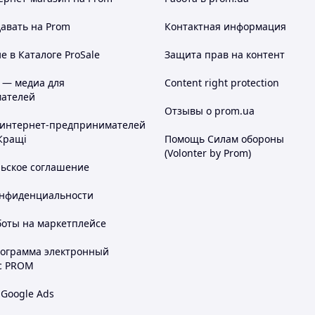
авать на Prom
Контактная информация
 в Каталоге ProSale
Защита прав на контент
 — медиа для
Content right protection
ателей
Отзывы о prom.ua
 интернет-предпринимателей
Кращі
Помощь Силам обороны
(Volonter by Prom)
льское соглашение
онфиденциальности
боты на маркетплейсе
рограмма электронный
с PROM
 Google Ads