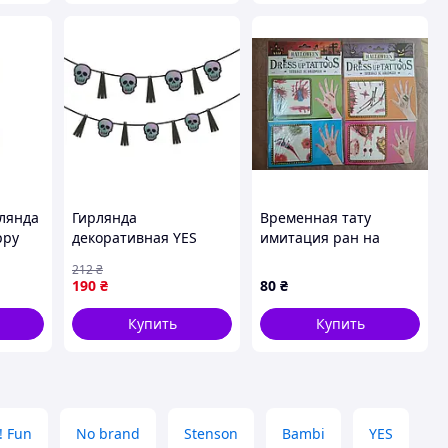
рлянда
Гирлянда
Временная тату
ppy
декоративная YES
имитация ран на
Halloween Череп с
Хэллоуин в
212
₴
ый -
кисточкой 801181 3 м
ассортименте
190
₴
80
₴
черная
Купить
Купить
! Fun
No brand
Stenson
Bambi
YES