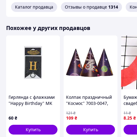
Каталог продавца
Отзывы о продавце
1314
Ко
Похожее у других продавцов
Гирлянда с флажками
Колпак праздничный
Бумаж
"Happy Birthday" MK
"Космос" 7003-0047,
сваде
5955(Black) черный
15см, в упаковке 20 шт
декор
121
₴
11
₴
рожде
60
₴
109
₴
8
.25
₴
Купить
Купить