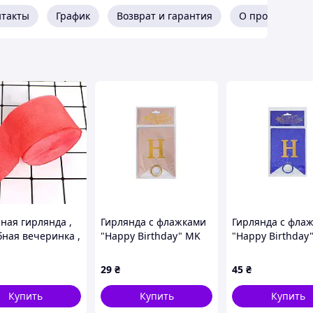
нтакты
График
Возврат и гарантия
О продавце
ная гирлянда ,
Гирлянда с флажками
Гирлянда с фла
бная вечеринка ,
"Happy Birthday" MK
"Happy Birthday
 для дня
5955(Biege) бежевый
5955(Blue) сини
ния 25м
КликМаркет
29
₴
45
₴
Купить
Купить
Купить